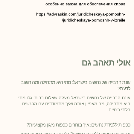
особенно важна для обеспечения справ
https://advraskin.com/juridicheskaya-pomoshh-
juridicheskaya-pomoshh-v-izraile/
אולי תאהב גם
עונת הרבייה של נחשים בישראל: מתי היא מתחילה ומה חשוב
לדעת?
עונת הרבייה של נחשים בישראל מעלה שאלות רבות. גלו מתי
היא מתחילה, מה מאפיין אותה ואיך מתמודדים עם מפגשים
בלתי רצויים.
כפפות ללכידת נחשים: איך בוחרים כפפות מיגון מקצועיות?
מחפשים כפפות ללכידת נחשים? גלו איך לבחור כפפות מיגון