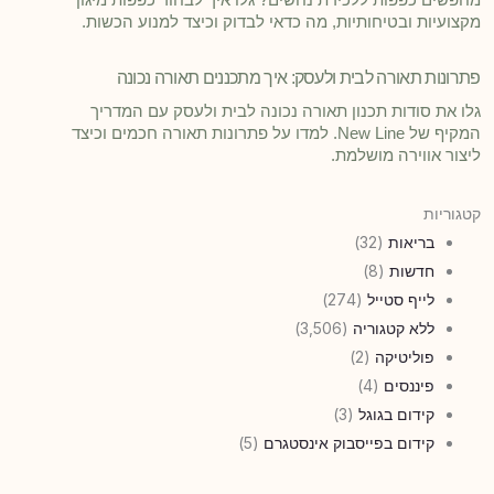
מקצועיות ובטיחותיות, מה כדאי לבדוק וכיצד למנוע הכשות.
פתרונות תאורה לבית ולעסק: איך מתכננים תאורה נכונה
גלו את סודות תכנון תאורה נכונה לבית ולעסק עם המדריך
המקיף של New Line. למדו על פתרונות תאורה חכמים וכיצד
ליצור אווירה מושלמת.
קטגוריות
בריאות
(32)
חדשות
(8)
לייף סטייל
(274)
ללא קטגוריה
(3,506)
פוליטיקה
(2)
פיננסים
(4)
קידום בגוגל
(3)
קידום בפייסבוק אינסטגרם
(5)