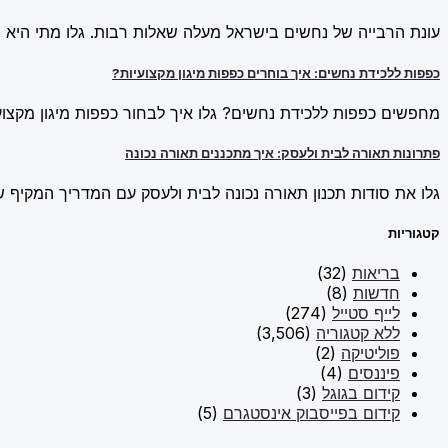
עונת הרבייה של נחשים בישראל מעלה שאלות רבות. גלו מתי היא מ
כפפות ללכידת נחשים: איך בוחרים כפפות מיגון מקצועיות?
מחפשים כפפות ללכידת נחשים? גלו איך לבחור כפפות מיגון מקצועי
פתרונות תאורה לבית ולעסק: איך מתכננים תאורה נכונה
גלו את סודות תכנון תאורה נכונה לבית ולעסק עם המדריך המקיף של New Line. למדו על פתרונות תאורה חכמים וכיצד ליצור אווירה מו
קטגוריות
בריאות
(32)
חדשות
(8)
לייף סטייל
(274)
ללא קטגוריה
(3,506)
פוליטיקה
(2)
פיננסים
(4)
קידום בגוגל
(3)
קידום בפייסבוק אינסטגרם
(5)