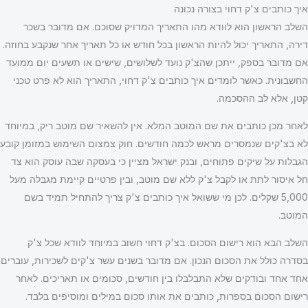
איך כותבים צ'ק דחוי בצורה נכונה
השלב הראשון הוא לוודא מהו התאריך המדויק שסוכם. אם מדובר בשכר
דירה, התאריך יכול להיות הראשון בכל חודש או כל תאריך אחר שנקבע בחוזה.
אם מדובר בספק, ייתכן שהצ'ק נועד לשלושים, שישים או תשעים יום ממועד
החשבונית. כאשר לומדים איך כותבים צ'ק דחוי, התאריך הוא לא פרט טכני
קטן, אלא לב ההסכמה.
לאחר מכן כותבים את שם המוטב המלא. אין להשאיר שם מוטב ריק, במיוחד
לא בצ'קים שנמסרים מראש לכמה חודשים. חוק צמצום השימוש במזומן קובע
הגבלות על שיקים פתוחים, ובנק ישראל מציין כי בעסקה שבה עוסק הוא צד
חל איסור לתת או לקבל צ'ק ללא שם מוטב, ובין פרטיים קיימת מגבלה מעל
5,000 שקלים. לכן מי ששואל איך כותבים צ'ק צריך להתחיל תמיד בשם
המוטב.
השלב הבא הוא רישום הסכום. בצ'ק דחוי חשוב במיוחד לוודא שכל צ'ק
בסדרה כולל את הסכום הנכון. אם מדובר בשנים עשר צ'קים לשכירות, עוברים
אחד אחד ובודקים שלא התבלבלו בין חודשים, סכומים או תאריכים. לאחר
רישום הסכום בספרות, כותבים את אותו סכום במילים ומוסיפים בלבד.