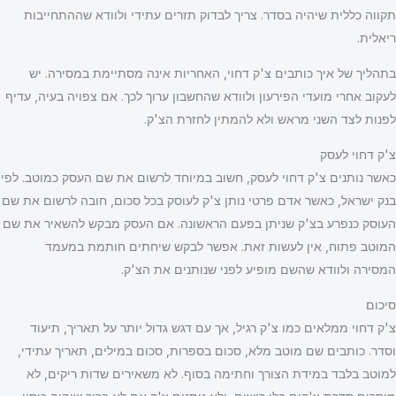
תקווה כללית שיהיה בסדר. צריך לבדוק תזרים עתידי ולוודא שההתחייבות
ריאלית.
בתהליך של איך כותבים צ'ק דחוי, האחריות אינה מסתיימת במסירה. יש
לעקוב אחרי מועדי הפירעון ולוודא שהחשבון ערוך לכך. אם צפויה בעיה, עדיף
לפנות לצד השני מראש ולא להמתין לחזרת הצ'ק.
צ'ק דחוי לעסק
כאשר נותנים צ'ק דחוי לעסק, חשוב במיוחד לרשום את שם העסק כמוטב. לפי
בנק ישראל, כאשר אדם פרטי נותן צ'ק לעוסק בכל סכום, חובה לרשום את שם
העוסק כנפרע בצ'ק שניתן בפעם הראשונה. אם העסק מבקש להשאיר את שם
המוטב פתוח, אין לעשות זאת. אפשר לבקש שיחתים חותמת במעמד
המסירה ולוודא שהשם מופיע לפני שנותנים את הצ'ק.
סיכום
צ'ק דחוי ממלאים כמו צ'ק רגיל, אך עם דגש גדול יותר על תאריך, תיעוד
וסדר. כותבים שם מוטב מלא, סכום בספרות, סכום במילים, תאריך עתידי,
למוטב בלבד במידת הצורך וחתימה בסוף. לא משאירים שדות ריקים, לא