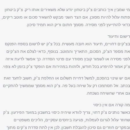
מי שמבין איך כותבים צ'ק ביטחון יודע שלא משאירים אותו ריק. צ'ק ביטחון
פתוח עלול להיות מסוכן. אם הצד השני מבקש להשאיר סכום או מוטב ריקים,
כדאי להתייעץ לפני מסירה. מסמך חתום וריק הוא תמיד סיכון.
רישום ותיעוד
בצ'קים דחויים, תיעוד הוא חובה מעשית. בכל צ'ק יש לרשום בספח הפנקס
את מספר הצ'ק, הסכום, התאריך והמוטב. בנוסף, כדאי לצלם את הצ'קים
לפני מסירה או לשמור קובץ מסודר עם פרטי הסדרה. כך אפשר לדעת איזה
צ'ק אמור להיפרע בכל חודש, ולזהות במהירות אם הופקד צ'ק בזמן לא צפוי.
אם יש שינוי בהסכם, למשל דחיית תשלום או החלפת צ'ק, חשוב לתעד זאת
בכתב. אל תסתמכו רק על שיחה בעל פה. צ'ק הוא מסמך שממשיך להתקיים
גם אחרי שהשיחה נשכחה.
מה קורה אם אין כיסוי
כאשר נותנים צ'ק דחוי, צריך לוודא שיהיה כיסוי בחשבון במועד הפירעון. צ'ק
שחוזר עלול לגרום לעמלות, פגיעה ביחסים עסקיים, הליכים משפטיים
ובמקרים חוזרים גם סיכון להגבלת חשבון. לכן אין לתת סדרת צ'קים מתוך