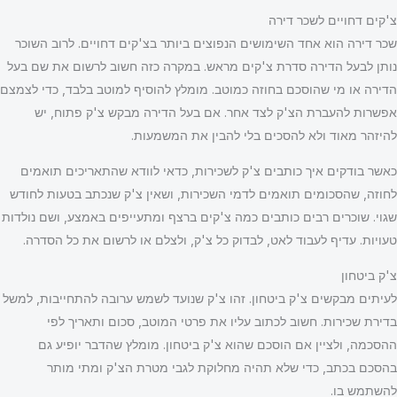
צ'קים דחויים לשכר דירה
שכר דירה הוא אחד השימושים הנפוצים ביותר בצ'קים דחויים. לרוב השוכר
נותן לבעל הדירה סדרת צ'קים מראש. במקרה כזה חשוב לרשום את שם בעל
הדירה או מי שהוסכם בחוזה כמוטב. מומלץ להוסיף למוטב בלבד, כדי לצמצם
אפשרות להעברת הצ'ק לצד אחר. אם בעל הדירה מבקש צ'ק פתוח, יש
להיזהר מאוד ולא להסכים בלי להבין את המשמעות.
כאשר בודקים איך כותבים צ'ק לשכירות, כדאי לוודא שהתאריכים תואמים
לחוזה, שהסכומים תואמים לדמי השכירות, ושאין צ'ק שנכתב בטעות לחודש
שגוי. שוכרים רבים כותבים כמה צ'קים ברצף ומתעייפים באמצע, ושם נולדות
טעויות. עדיף לעבוד לאט, לבדוק כל צ'ק, ולצלם או לרשום את כל הסדרה.
צ'ק ביטחון
לעיתים מבקשים צ'ק ביטחון. זהו צ'ק שנועד לשמש ערובה להתחייבות, למשל
בדירת שכירות. חשוב לכתוב עליו את פרטי המוטב, סכום ותאריך לפי
ההסכמה, ולציין אם הוסכם שהוא צ'ק ביטחון. מומלץ שהדבר יופיע גם
בהסכם בכתב, כדי שלא תהיה מחלוקת לגבי מטרת הצ'ק ומתי מותר
להשתמש בו.