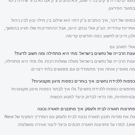
מוסרים סדרת צ'קים בלי רישום, ולא נותנים צ'ק אם לא ברור שיהיה כיסוי
במועד הפירעון.
בסופו של דבר, איך כותבים צ'ק דחוי הוא שילוב בין מילוי נכון לבין ניהול
אחריות עתידית. הצ'ק אולי נכתב היום, אבל ההתחייבות שלו תגיע בהמשך,
ולכן חייבים לחשוב כמה חודשים קדימה.
אולי תאהב גם
עונת הרבייה של נחשים בישראל: מתי היא מתחילה ומה חשוב לדעת?
עונת הרבייה של נחשים בישראל מעלה שאלות רבות. גלו מתי היא מתחילה,
מה מאפיין אותה ואיך מתמודדים עם מפגשים בלתי רצויים.
כפפות ללכידת נחשים: איך בוחרים כפפות מיגון מקצועיות?
מחפשים כפפות ללכידת נחשים? גלו איך לבחור כפפות מיגון מקצועיות
ובטיחותיות, מה כדאי לבדוק וכיצד למנוע הכשות.
פתרונות תאורה לבית ולעסק: איך מתכננים תאורה נכונה
גלו את סודות תכנון תאורה נכונה לבית ולעסק עם המדריך המקיף של New
Line. למדו על פתרונות תאורה חכמים וכיצד ליצור אווירה מושלמת.