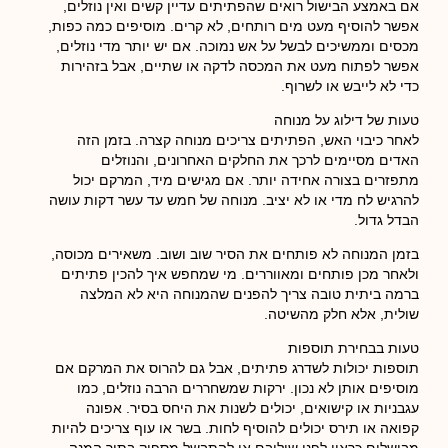
אם באמצע הבישול רואים שהפתיתים עדיין קשים ואין נוזלים,
אפשר להוסיף מעט מים רותחים, לא קרים. מוסיפים כמה כפות,
מכסים וממשיכים לבשל על אש נמוכה. אם יש יותר מדי נוזלים,
אפשר לפתוח מעט את המכסה לדקה או שתיים, אבל בזהירות
כדי לא לייבש או לשרוף.
טעות של דילוג על מנוחה
לאחר כיבוי האש, הפתיתים צריכים מנוחה קצרה. בזמן הזה
האדים מסיימים לרכך את החלקים האחרונים, והנוזלים
מתפזרים בצורה אחידה יותר. אם מגישים מיד, המרקם יכול
להרגיש לח מדי או לא יציב. מנוחה של חמש עד עשר דקות עושה
הבדל גדול.
בזמן המנוחה לא פותחים את הסיר שוב ושוב. משאירים מכוסה,
ולאחר מכן פותחים ומאווררים. מי שמחפש איך להכין פתיתים
ברמה ביתית טובה צריך להפנים שהמנוחה היא לא המלצה
שולית, אלא חלק מהשיטה.
טעות בבחירת תוספות
תוספות יכולות לשדרג פתיתים, אבל גם להרוס את המרקם אם
מוסיפים אותן לא נכון. ירקות שמשחררים הרבה נוזלים, כמו
עגבניות או קישואים, יכולים לשנות את היחס בסיר. אפונה
קפואה או תירס יכולים להוסיף לחות. בשר או עוף צריכים להיות