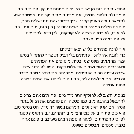
החדשות הטובות הן שרוב הטעויות ניתנות לתיקון. פתיתים הם
חומר גלם סלחני יחסית, ואם מבינים את העקרונות, אפשר להגיע
לתוצאה טובה באופן קבוע. צריך לזכור שהם מתבשלים מהר,
סופגים נוזלים במהירות ודורשים יחס נכון בין חום, מים וזמן. הם
לא אורז, לא פסטה רגילה ולא קוסקוס, ולכן כדאי להתייחס
אליהם כמנה בפני עצמה.
איך להכין פתיתים בלי שייצאו דביקים
כדי להבין איך להכין פתיתים בלי דביקות, צריך להתחיל בטיגון
קצר. מחממים מעט שמן בסיר, מוסיפים את הפתיתים
ומערבבים במשך שתיים עד שלוש דקות. הפעולה הזו יוצרת
שכבה עדינה סביב הפתיתים ומפחיתה את הסיכוי שהם יידבקו
זה לזה. אם מדלגים עליה, הם נוטים לספוג את המים בצורה
פחות אחידה.
בנוסף, חשוב לא להוסיף יותר מדי מים. פתיתים אינם צריכים
להתבשל בהרבה מים כמו פסטה. הם סופגים את הנוזל בתוך
הסיר. אם יש עודף נוזלים, המרקם נעשה רך מדי. יחס בסיסי טוב
הוא כוס פתיתים על כוס וחצי מים רותחים, עם התאמה קטנה
לפי סוג הפתיתים. לאחר הוספת המים מערבבים פעם אחת
בלבד, מכסים ומבשלים בשקט.