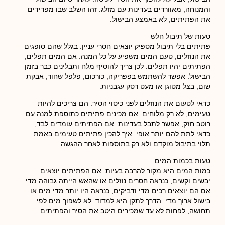
והמנוחה, מאווררים בעדינות עם מזלג. זהו השלב שבו מפרידים
את הפתיתים, לא באמצע הבישול.
טעות של תיבול חלש
פתיתים בלי תיבול מספיק יוצאים חסרי עניין. בגלל שהם סופגים
את הנוזלים, טעם המים משפיע על כל המנה. אם המים תפלים,
הפתיתים יהיו תפלים. לכן צריך להוסיף מלח ותבלינים כבר בזמן
הבישול. אפשר להשתמש בפפריקה, כורכום, פלפל שחור, אבקת
שום, בצל מטוגן או מעט רסק עגבניות.
כדאי לטעום את הנוזלים לפני כיסוי הסיר. הם צריכים להיות
טעימים, לא רק מלוחים. אם מכינים פתיתים כתוספת למנה עם
רוטב חזק, אפשר לתבל בעדינות. אם הפתיתים עומדים לבד,
כדאי לתת להם יותר אופי. איך להכין פתיתים טעימים באמת
תלוי בתיבול מוקדם ולא רק בתוספות לאחר ההגשה.
טעות בכמות המים
כמות המים היא מקור להרבה בעיות. אם הפתיתים יוצאים
יבשים וקשים, כנראה חסרים נוזלים או שהאש הייתה גבוהה מדי.
אם הם יוצאים רכים מדי ודביקים, כנראה היו יותר מדי מים או
בישול ארוך מדי. הדרך לתקן היא למדוד. לא לשפוך מים לפי
תחושה, לפחות לא עד שמכירים היטב את הסיר והפתיתים.