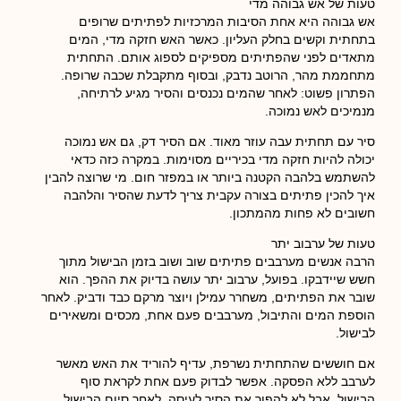
טעות של אש גבוהה מדי
אש גבוהה היא אחת הסיבות המרכזיות לפתיתים שרופים
בתחתית וקשים בחלק העליון. כאשר האש חזקה מדי, המים
מתאדים לפני שהפתיתים מספיקים לספוג אותם. התחתית
מתחממת מהר, הרוטב נדבק, ובסוף מתקבלת שכבה שרופה.
הפתרון פשוט: לאחר שהמים נכנסים והסיר מגיע לרתיחה,
מנמיכים לאש נמוכה.
סיר עם תחתית עבה עוזר מאוד. אם הסיר דק, גם אש נמוכה
יכולה להיות חזקה מדי בכיריים מסוימות. במקרה כזה כדאי
להשתמש בלהבה הקטנה ביותר או במפזר חום. מי שרוצה להבין
איך להכין פתיתים בצורה עקבית צריך לדעת שהסיר והלהבה
חשובים לא פחות מהמתכון.
טעות של ערבוב יתר
הרבה אנשים מערבבים פתיתים שוב ושוב בזמן הבישול מתוך
חשש שיידבקו. בפועל, ערבוב יתר עושה בדיוק את ההפך. הוא
שובר את הפתיתים, משחרר עמילן ויוצר מרקם כבד ודביק. לאחר
הוספת המים והתיבול, מערבבים פעם אחת, מכסים ומשאירים
לבישול.
אם חוששים שהתחתית נשרפת, עדיף להוריד את האש מאשר
לערבב ללא הפסקה. אפשר לבדוק פעם אחת לקראת סוף
הבישול, אבל לא להפוך את הסיר לעיסה. לאחר סיום הבישול