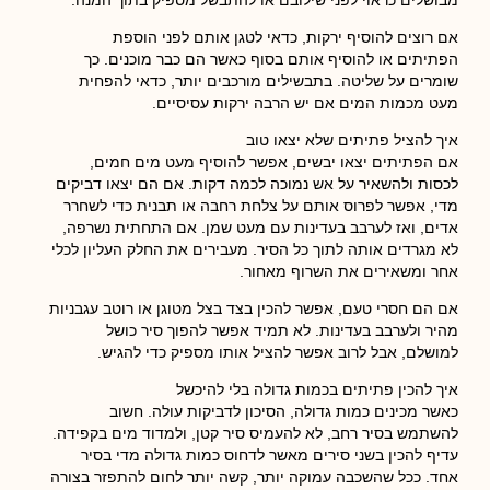
מבושלים כראוי לפני שילובם או להתבשל מספיק בתוך המנה.
אם רוצים להוסיף ירקות, כדאי לטגן אותם לפני הוספת
הפתיתים או להוסיף אותם בסוף כאשר הם כבר מוכנים. כך
שומרים על שליטה. בתבשילים מורכבים יותר, כדאי להפחית
מעט מכמות המים אם יש הרבה ירקות עסיסיים.
איך להציל פתיתים שלא יצאו טוב
אם הפתיתים יצאו יבשים, אפשר להוסיף מעט מים חמים,
לכסות ולהשאיר על אש נמוכה לכמה דקות. אם הם יצאו דביקים
מדי, אפשר לפרוס אותם על צלחת רחבה או תבנית כדי לשחרר
אדים, ואז לערבב בעדינות עם מעט שמן. אם התחתית נשרפה,
לא מגרדים אותה לתוך כל הסיר. מעבירים את החלק העליון לכלי
אחר ומשאירים את השרוף מאחור.
אם הם חסרי טעם, אפשר להכין בצד בצל מטוגן או רוטב עגבניות
מהיר ולערבב בעדינות. לא תמיד אפשר להפוך סיר כושל
למושלם, אבל לרוב אפשר להציל אותו מספיק כדי להגיש.
איך להכין פתיתים בכמות גדולה בלי להיכשל
כאשר מכינים כמות גדולה, הסיכון לדביקות עולה. חשוב
להשתמש בסיר רחב, לא להעמיס סיר קטן, ולמדוד מים בקפידה.
עדיף להכין בשני סירים מאשר לדחוס כמות גדולה מדי בסיר
אחד. ככל שהשכבה עמוקה יותר, קשה יותר לחום להתפזר בצורה