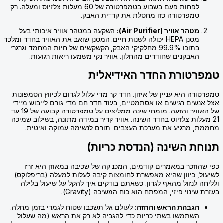
לפחות פעם בשבוע בטמפרטורה של 60 מעלות צלזיוס ומעלה. רק
טמפרטורה כזו מחסלת את קרדית האבק.
מטהר אוויר (Air Purifier):
השקעה במטהר אוויר איכותי בעל
מסנן HEPA יכולה לשנות חיים. המסנן שואב את האוויר בחדר ומלכד
בתוכו 99.9% מחלקיקי האבק, הקשקשים של חיות המחמד וגרגרי
האבקנים שחודרים מהחלון. אוויר נקי משמעו ריאות רגועות.
טמפרטורת החדר האידיאלית
טמפרטורה היא עניין של איזון. חדר קר מדי עלול לגרום לכיווץ הסמפונות
אצל אנשים רגישים או אסתמטיים, בעוד חדר חם מדי גורם לייבוש מיידי
של האוויר והזעה. מומחי שינה ממליצים על טמפרטורה קבועה של 19 עד
21 מעלות צלזיוס בחדר השינה. אוויר קריר במידה מתונה, בשילוב שמיכה
מחממת, מרגיע את מערכת העצבים ותורם לנשימה עמוקה ואיטית.
תנוחת השינה (הנדסת כריות)
כפי שהוזכר במאמרים קודמים, המכניקה של שכיבה במאוזן היא זרז
לשיעול, כיוון שהיא מאפשרת לחומצות קיבה לעלות למעלה (בריפלוקס)
ולליחה לנזול מהאף לגרון. כשאתם בודקים איך להקל על שיעול בלילה
בעזרת שינוי פיזי, המפתח הוא כוח המשיכה (Gravity).
הגבהת הראש והחזה:
לעולם אל תשכבו שטוח לגמרי בזמן מחלה.
השתמשו בשתי כריות כדי להגביה לא רק את הראש (מה שעלול