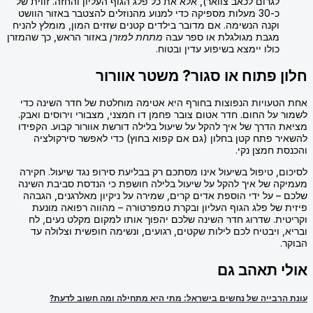
לגרום לכאב צוואר), אלא את כל פלג הגוף העליון והחזה. זווית של
כ-30 מעלות מספיקה כדי למנוע מהנוזלים להצטבר באזור הוושט
וקנה הנשימה. אם מדובר בילדים קטנים שזזים המון, מומלץ להניח
מגבת מגולגלת או ספר עבה
מתחת למזרן
באזור הראש, כך שהמזרן
כולו יימצא בשיפוע עדין ובטוח.
חלון פתוח או סגור? משטר אוורור
אחת הטעויות הנפוצות בחורף היא אטימה מוחלטת של חדר השינה כדי
לשמור על החום. חדר אטום צובר פחמן דו חמצני, מצבורי וירוסים ואבק.
מציאת הדרך של איך להקל על שיעול בלילה דורשת אוורור קבוע. הקפידו
להשאיר פתח קטן בחלון (גם אם קפוא בחוץ) כדי לאפשר סירקולציה
והכנסת חמצן נקי.
לסיכום, טיפול בשיעול אינו מסתכם רק בבליעת סירופ נגד שיעול. חקירה
מעמיקה של איך להקל על שיעול בלילה חושפת כי הנדסת סביבת השינה
שלכם – על ידי הוספת אדים קרים, שמירה על ניקיון מאלרגנים, הגבהה
פיזית של פלג הגוף העליון ובקרת טמפרטורה – מהווה רפואה מונעת
וקריטית. שדרוג חדר השינה שלכם יהפוך אותו למקום מקלט נעים, לח
ובריא, ויבטיח לכם לילות שקטים, רגועים, ונשימה חופשית וצלולה עד
הבוקר.
אולי תאהב גם
עונת הרבייה של נחשים בישראל: מתי היא מתחילה ומה חשוב לדעת?