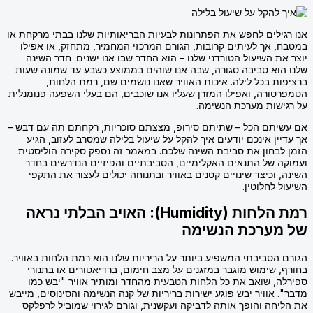
אנו רגילים לחפש את הפתרונות לבעיות הבריאותיות שלנו בבתי מרקחת או
במטבח, אך לעיתים קרובות, הגורם המרכזי המחמיר, מתחזק, או אפילו
יוצר את השיעול הטורדני שלנו – הוא החדר שבו אנו ישנים. חדר השינה
שלנו הוא סביבה סגורה, שבה אנו שוהים בממוצע כשבע עד שמונה שעות
ברציפות בכל לילה. איכות האוויר שאנו נושמים שם, רמת הלחות,
הטמפרטורה, ואפילו המזרן שעליו אנו שוכבים, הם בעלי השפעה פנומנלית
על רגישות מערכת הנשימה.
אם עשיתם הכל – שתיתם סירופ, מצצתם סוכריות, רקחתם תה עם דבש –
אך עדיין אינכם יודעים איך להקל על שיעול בלילה שמסרב לעזוב, הגיע
הזמן לבחון את סביבת השינה שלכם. במאמר זה נספק סקירה הוליסטית
ועמוקה של התנאים האקלימיים, הסביבתיים והפיזיים הנדרשים בחדר
השינה, וכיצד שינויים קטנים באוויר ובתנוחה יכולים לעצור את התקפי
השיעול לחלוטין.
רמת הלחות (Humidity): האויב הבלתי נראה
של מערכת הנשימה
הגורם הסביבתי המשפיע ביותר על הריריות שלנו הוא רמת הלחות באוויר.
בחורף, שימוש מוגבר במזגנים על מצב חימום, ברדיאטורים או בתנורי
ספירלה, שואב את כל הלחות הטבעית מהחדר ומותיר אוויר "יבש כמו
מדבר". אוויר יבש פוגע ישירות בריריות של קנה הנשימה והסינוסים, מייבש
את הליחה והופך אותה לדביקה ועקשנית, וגורם לגירוי שמוביל לרפלקס