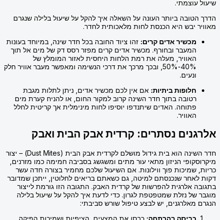
שיעול עוצמתי.
הדרך הטובה ביותר העונה על השאלה איך להקל על שיעול בלילה שנגרם
מאוויר יבש היא הכנסת לחות מלאכותית לחדר.
מכשיר אדים קרים:
זהו ציוד החובה בכל חדר שינה, במיוחד בעונות
המעבר ובחורף. מכשיר אדים קרים מפזר רסס דק של מים אל תוך
האוויר, מעלה את רמת הלחות היחסית לאזור המומלץ של
40%-50%, ובכך מרכך את דרכי הנשימה ומאפשר מעבר אוויר חלק
ונעים.
חלופות ביתיות:
אם אין לכם מכשיר אדים, ניתן לתלות מגבת
רטובה בתוך חדר השינה קרוב למקור החום, או להניח קערת מים
פתוחה. האדים שיתנדפו יוסיפו לחות מינימלית אך קריטית לחלל
האוויר.
אלרגנים נסתרים: קרדית אבק הבית ואבק
חדר השינה הוא בית גידול מושלם לקרדית אבק הבית (Dust Mites) – יצור
מיקרוסקופי הניזון מתאי עור מתים ומשגשג בסביבה חמימה כמו מזרנים,
כריות, שמיכות פוך ווילונות. אם השיעול שלכם מחמיר בצורה חדה עשר
דקות לאחר שנכנסתם למיטה, גם כשאתם בריאים לחלוטין, ייתכן שמדובר
בתגובה אלרגית להפרשות של קרדית האבק. התגובה הזו גורמת לייצור
מוגבר של נזלת שמטפטפת לגרון. כדי לדעת איך להקל על שיעול בלילה
הנגרם מאלרגנים, יש לבצע טיפול שורש סביבתי:
כביסה בהרתחה:
כבסו את המצעים, הציפיות ושמיכות הפיקה