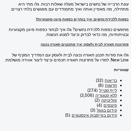
עונת הרבייה של נחשים בישראל מעלה שאלות רבות. גלו מתי היא
מתחילה, מה מאפיין אותה ואיך מתמודדים עם מפגשים בלתי רצויים.
כפפות ללכידת נחשים: איך בוחרים כפפות מיגון מקצועיות?
מחפשים כפפות ללכידת נחשים? גלו איך לבחור כפפות מיגון מקצועיות
ובטיחותיות, מה כדאי לבדוק וכיצד למנוע הכשות.
פתרונות תאורה לבית ולעסק: איך מתכננים תאורה נכונה
גלו את סודות תכנון תאורה נכונה לבית ולעסק עם המדריך המקיף של
New Line. למדו על פתרונות תאורה חכמים וכיצד ליצור אווירה מושלמת.
קטגוריות
בריאות
(32)
חדשות
(8)
לייף סטייל
(274)
ללא קטגוריה
(3,506)
פוליטיקה
(2)
פיננסים
(4)
קידום בגוגל
(3)
קידום בפייסבוק אינסטגרם
(5)