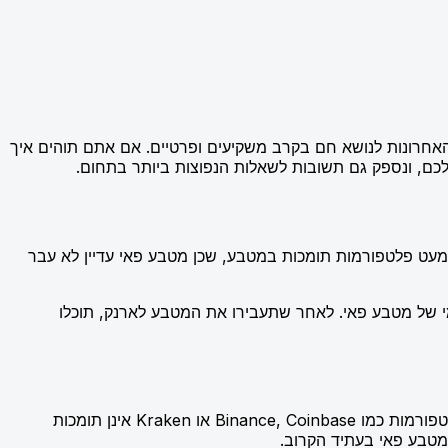
 הדיגיטליים השונים שצוברים פופולריות רבה. אחד מהם הוא מטבע פאי (Pi), שהפך בשנים האחרונות לנושא חם בקרב משקיעים ופרטיים. אם אתם תוהים איך
כם, ונספק גם תשובות לשאלות הנפוצות ביותר בתחום.
מעט פלטפורמות תומכות במטבע, שכן מטבע פאי עדיין לא עבר
ק המתאים. אחת האפשרויות היא שימוש בארנק Pi Network, שהוא הארנק הרשמי של מטבע פאי. לאחר שתעבירו את המטבע לארנק, תוכלו
השלב הבא במכירת מטבע פאי הוא לבחור את הבורסה הקריפטוגרפית שבה תוכלו לבצע את העסקה. חשוב להבין שבשלב הנוכחי, פלטפורמות כמו Binance, Coinbase או Kraken אינן תומכות
מטבע פאי בעתיד הקרוב.