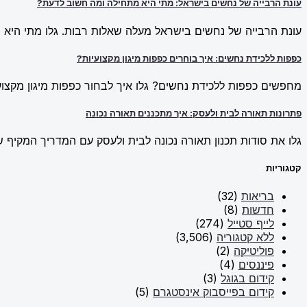
עונת הרבייה של נחשים בישראל: מתי היא מתחילה ומה חשוב לדעת?
עונת הרבייה של נחשים בישראל מעלה שאלות רבות. גלו מתי היא מ
כפפות ללכידת נחשים: איך בוחרים כפפות מיגון מקצועיות?
מחפשים כפפות ללכידת נחשים? גלו איך לבחור כפפות מיגון מקצועי
פתרונות תאורה לבית ולעסק: איך מתכננים תאורה נכונה
גלו את סודות תכנון תאורה נכונה לבית ולעסק עם המדריך המקיף של New Line. למדו על פתרונות תאורה חכמים וכיצד ליצור אווירה מו
קטגוריות
בריאות
(32)
חדשות
(8)
לייף סטייל
(274)
ללא קטגוריה
(3,506)
פוליטיקה
(2)
פיננסים
(4)
קידום בגוגל
(3)
קידום בפייסבוק אינסטגרם
(5)