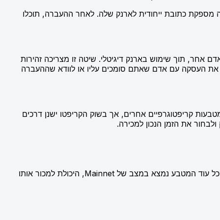
 מספקת כתובת ייחודית לארנק שלה. לאחר ההעברה, תוכלו
ם אחר, תוך שימוש בארנק דיגיטלי. שיטה זו מצריכה זהירות
ע את העסקה עם אדם שאתם סומכים עליו או לוודא שההעברה
בעות קריפטוגרפיים אחרים, אך בשוק הקריפטו ישנן דרכים
לבחור את הזמן הנכון למכירה.
נכון להיום, ישנן פלטפורמות מעטות שתומכות במטבע פאי למכירה, וייתכן שההיצע של הפלטפורמות המאפשרות מכירה יגדל עם הזמן. כל עוד המטבע נמצא במצב של Mainnet, היכולת למכור אותו