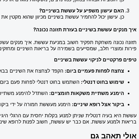
האם עישון משפיע על עששת בשיניים?
כן. עישון יכול להחמיר עששת בשיניים מכיוון שהוא מקטין את
איך מנקים עששת בשיניים בעזרת תזונה נכונה?
תזונה נכונה משחקת תפקיד חשוב במניעת עששת. איך מנקים עששת ב
פירות ומוצרי חלב, שמסייעים בשמירה על בריאות השיניים ומחזקים את המינרלים בשן. מוצרי חלב מכיל
טיפים פרקטיים לניקוי עששת בשיניים
צחצח לפחות פעמיים ביום:
הקפד לצחצח את השיניים בבוקר
שימוש בחוט דנטלי:
השתמש בחוט דנטלי לפחות פעם ביום, כד
הימנע משתיית משקאות חומציים:
השתדל להימנע משתיית מ
ביקור אצל רופא שיניים:
הימנע מעששת חמורה על ידי ביקור 
עששת היא בעיה דנטלית שניתן למנוע בקלות יחסית עם הרגלי היגיינה
בריאות ולמנוע עששת. אם כבר יש עששת, חשוב לפנות לרופא שיני
אולי תאהב גם