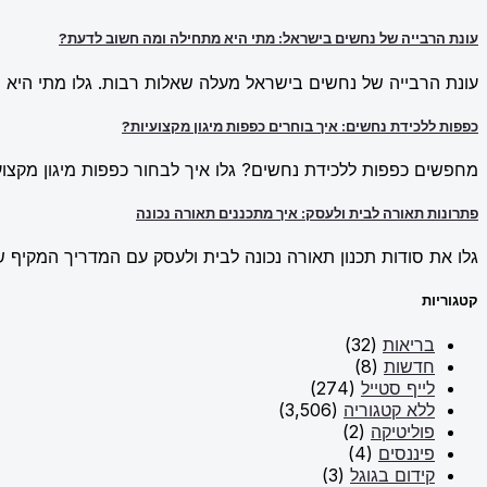
עונת הרבייה של נחשים בישראל: מתי היא מתחילה ומה חשוב לדעת?
עונת הרבייה של נחשים בישראל מעלה שאלות רבות. גלו מתי היא מ
כפפות ללכידת נחשים: איך בוחרים כפפות מיגון מקצועיות?
מחפשים כפפות ללכידת נחשים? גלו איך לבחור כפפות מיגון מקצועי
פתרונות תאורה לבית ולעסק: איך מתכננים תאורה נכונה
גלו את סודות תכנון תאורה נכונה לבית ולעסק עם המדריך המקיף של New Line. למדו על פתרונות תאורה חכמים וכיצד ליצור אווירה מו
קטגוריות
בריאות
(32)
חדשות
(8)
לייף סטייל
(274)
ללא קטגוריה
(3,506)
פוליטיקה
(2)
פיננסים
(4)
קידום בגוגל
(3)