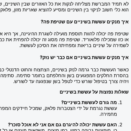
לא תמיד המברשת מצליחה לנקות את כל האזורים שבין השיניים, שם 
הוא כלי חשוב לניקוי בין השיניים ומסייע להוציא שאריות מזון, פלא
איך מנקים עששת בשיניים עם שטיפת פה?
שטיפת פה יכולה להוות תוספת מועילה לשגרת ההיגיינה, אך היא
או כזו שמכילה פלואוריד. שטיפת פה מסוג זה יכולה להפחית את 
לשמירה על שיניים בריאות ומפחיתה את הסיכון לעששת.
איך מנקים עששת בשיניים אם כבר יש נזק?
כאשר העששת כבר גרמה לנזק בשיניים, הצחצוח והחוט הדנטלי כב
בהסרת החלקים המפגועים בשן והחלפתם בחומר סתימה. סתימה בש
ויהיה צורך בטיפול שורש כדי לטפל בשן שנפגעה עד לשורש.
שאלות נפוצות על עששת בשיניים
מה גורם לעששת בשיניים?
עששת נגרמת על ידי הצטברות פלאק, שמכיל חיידקים המפרק
מחמירה.
האם עששת יכולה להיגרם גם אם אני לא אוכל סוכר?
כן. חומציות גבוהה במזון, כמו מיצים, משקאות מוגזים או 