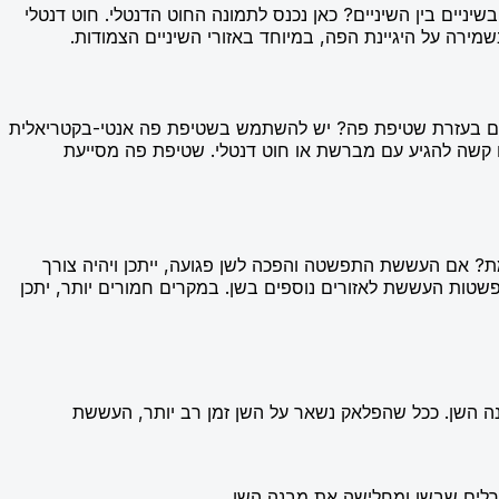
ניים בין השיניים? כאן נכנס לתמונה החוט הדנטלי. חוט דנטלי
 בשמירה על היגיינת הפה, במיוחד באזורי השיניים הצמודות.
ניים בעזרת שטיפת פה? יש להשתמש בשטיפת פה אנטי-בקטריאלית
ם קשה להגיע עם מברשת או חוט דנטלי. שטיפת פה מסייעת
? אם העששת התפשטה והפכה לשן פגועה, ייתכן ויהיה צורך
ות העששת לאזורים נוספים בשן. במקרים חמורים יותר, יתכן
ה השן. ככל שהפלאק נשאר על השן זמן רב יותר, העששת
נרלים שבשן ומחלישה את מבנה השן.