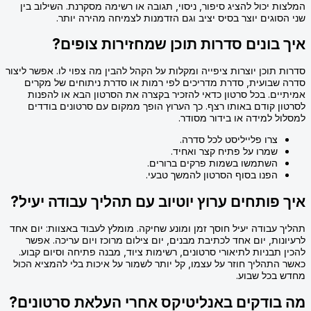
המלצות יכול להציג סיפור, ניסוי, תגובה או רשימה מסקרנת. השילוב בין
שני הסוגים יוצר בסיס יציב וגם הזדמנות לצמיחה מהירה יותר.
איך בונים סדרות תוכן שמחזירות צופים?
סדרות תוכן יוצרות ציפייה ומקלות על הקהל להבין מה צפוי לו. אפשר ליצור
סדרה שבועית, סדרת מדריכים לפי רמות או סדרת ניתוחים של מקרים
אמיתיים. בכל סרטון כדאי להזכיר בקצרה את הסרטון הבא או להפנות
לסרטון קודם באותו רצף. כך הערוץ הופך ממקום עם סרטונים בודדים
למסלול למידה או בידור מסודר.
צרו פלייליסט לכל סדרה.
שמרו על פתיח קצר ואחיד.
השתמשו בשמות פרקים ברורים.
הפנו בסוף הסרטון להמשך טבעי.
איך פותחים ערוץ יוטיוב עם תהליך עבודה יעיל?
תהליך עבודה יעיל חוסך זמן ומונע שחיקה. מומלץ לעבוד באצוות: יום אחד
לרעיונות, יום אחד לכתיבת מבנים, יום צילום מרוכז ויום עריכה. אפשר
להכין תבניות לתיאורי סרטונים, רשימות ציוד, מבנה פתיחה וסיום קבוע.
כאשר התהליך חוזר על עצמו, קל יותר לשמור על איכות בלי להמציא הכול
מחדש בכל שבוע.
מה בודקים באנליטיקס אחרי העלאת סרטונים?