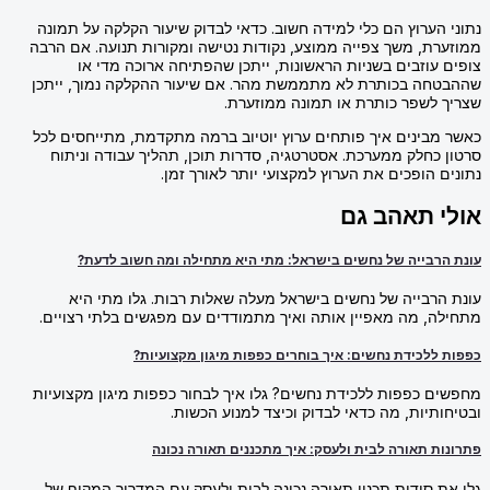
נתוני הערוץ הם כלי למידה חשוב. כדאי לבדוק שיעור הקלקה על תמונה
ממוזערת, משך צפייה ממוצע, נקודות נטישה ומקורות תנועה. אם הרבה
צופים עוזבים בשניות הראשונות, ייתכן שהפתיחה ארוכה מדי או
שההבטחה בכותרת לא מתממשת מהר. אם שיעור ההקלקה נמוך, ייתכן
שצריך לשפר כותרת או תמונה ממוזערת.
כאשר מבינים איך פותחים ערוץ יוטיוב ברמה מתקדמת, מתייחסים לכל
סרטון כחלק ממערכת. אסטרטגיה, סדרות תוכן, תהליך עבודה וניתוח
נתונים הופכים את הערוץ למקצועי יותר לאורך זמן.
אולי תאהב גם
עונת הרבייה של נחשים בישראל: מתי היא מתחילה ומה חשוב לדעת?
עונת הרבייה של נחשים בישראל מעלה שאלות רבות. גלו מתי היא
מתחילה, מה מאפיין אותה ואיך מתמודדים עם מפגשים בלתי רצויים.
כפפות ללכידת נחשים: איך בוחרים כפפות מיגון מקצועיות?
מחפשים כפפות ללכידת נחשים? גלו איך לבחור כפפות מיגון מקצועיות
ובטיחותיות, מה כדאי לבדוק וכיצד למנוע הכשות.
פתרונות תאורה לבית ולעסק: איך מתכננים תאורה נכונה
גלו את סודות תכנון תאורה נכונה לבית ולעסק עם המדריך המקיף של