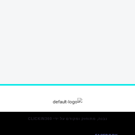
נבנה, מתוחזק ומקודם על ידי CLICKIN360