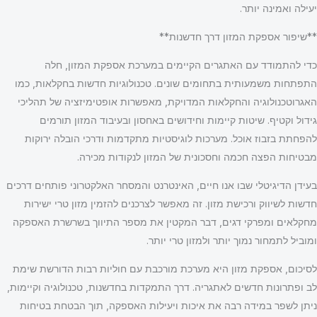
יעילה ואמינה יותר.
**שיפור אספקת המזון דרך חדשנות**
כדי להתמודד עם האתגרים הקיימים במערכת אספקת המזון, חלה
התפתחות משמעותית בתחומים שונים. טכנולוגיות חדשות בחקלאות, כמו
האגרוטכנולוגיה והחקלאות המדויקת, מאפשרות אופטימיזציה של תהליכי
גידול וקטיף. שיטות קיימות וחידושים באחסון ובעיבוד המזון תורמים
להפחתת בזבוז אוכל. מערכות לוגיסטיות מתקדמות ודרכי הובלה ירוקות
מבטיחות הפצה חכמה וחסכונית של המזון לנקודות מכירה.
בעידן הדיגיטלי שבו אנו חיים, האינטרנט והמסחר האלקטרוני פותחים דרכים
חדשות לשיווק ורכישת מזון. זה מאפשר לצרכנים להזמין מזון טרי ישירות
מחקלאים ומפרקי דגים, דבר המקטין את מספר התיווך בשרשרת האספקה
ומוביל לתמחור נמוך יותר ולמזון טרי יותר.
לסיכום, אספקת מזון היא מערכת מורכבת עם חוליות רבות הדורשת שימת
לב ופתרונות חדשים לאתגריה. דרך התמקדות בחדשנות, טכנולוגיה וקיימות,
ניתן לשפר במידה רבה את איכות ויעילות האספקה, תוך הבטחת בטיחות