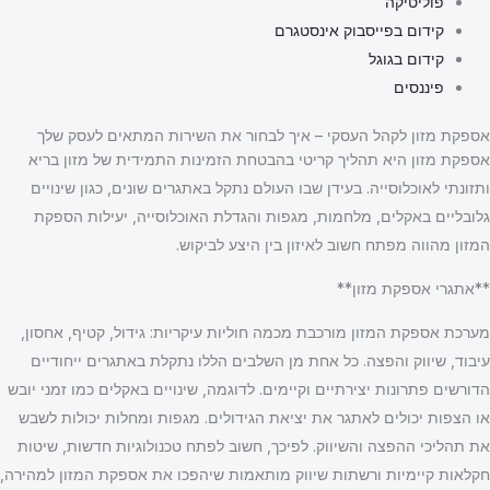
פוליטיקה
קידום בפייסבוק אינסטגרם
קידום בגוגל
פיננסים
אספקת מזון לקהל העסקי – איך לבחור את השירות המתאים לעסק שלך
אספקת מזון היא תהליך קריטי בהבטחת הזמינות התמידית של מזון בריא
ותזונתי לאוכלוסייה. בעידן שבו העולם נתקל באתגרים שונים, כגון שינויים
גלובליים באקלים, מלחמות, מגפות והגדלת האוכלוסייה, יעילות הספקת
המזון מהווה מפתח חשוב לאיזון בין היצע לביקוש.
**אתגרי אספקת מזון**
מערכת אספקת המזון מורכבת מכמה חוליות עיקריות: גידול, קטיף, אחסון,
עיבוד, שיווק והפצה. כל אחת מן השלבים הללו נתקלת באתגרים ייחודיים
הדורשים פתרונות יצירתיים וקיימים. לדוגמה, שינויים באקלים כמו זמני יובש
או הצפות יכולים לאתגר את יציאת הגידולים. מגפות ומחלות יכולות לשבש
את תהליכי ההפצה והשיווק. לפיכך, חשוב לפתח טכנולוגיות חדשות, שיטות
חקלאות קיימיות ורשתות שיווק מותאמות שיהפכו את אספקת המזון למהירה,