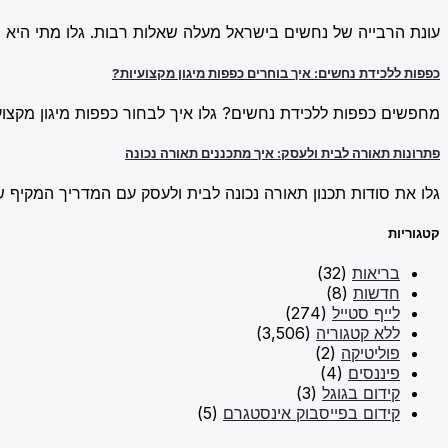
עונת הרבייה של נחשים בישראל מעלה שאלות רבות. גלו מתי היא מ
כפפות ללכידת נחשים: איך בוחרים כפפות מיגון מקצועיות?
מחפשים כפפות ללכידת נחשים? גלו איך לבחור כפפות מיגון מקצועי
פתרונות תאורה לבית ולעסק: איך מתכננים תאורה נכונה
גלו את סודות תכנון תאורה נכונה לבית ולעסק עם המדריך המקיף של New Line. למדו על פתרונות תאורה חכמים וכיצד ליצור אווירה מו
קטגוריות
בריאות
(32)
חדשות
(8)
לייף סטייל
(274)
ללא קטגוריה
(3,506)
פוליטיקה
(2)
פיננסים
(4)
קידום בגוגל
(3)
קידום בפייסבוק אינסטגרם
(5)