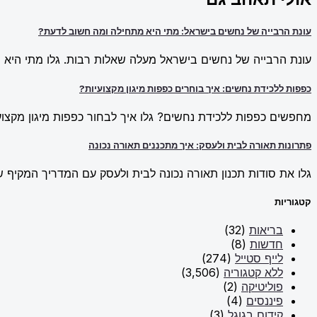
עונת הרבייה של נחשים בישראל: מתי היא מתחילה ומה חשוב לדעת?
עונת הרבייה של נחשים בישראל מעלה שאלות רבות. גלו מתי היא מ
כפפות ללכידת נחשים: איך בוחרים כפפות מיגון מקצועיות?
מחפשים כפפות ללכידת נחשים? גלו איך לבחור כפפות מיגון מקצועי
פתרונות תאורה לבית ולעסק: איך מתכננים תאורה נכונה
גלו את סודות תכנון תאורה נכונה לבית ולעסק עם המדריך המקיף של New Line. למדו על פתרונות תאורה חכמים וכיצד ליצור אווירה מו
קטגוריות
בריאות
(32)
חדשות
(8)
לייף סטייל
(274)
ללא קטגוריה
(3,506)
פוליטיקה
(2)
פיננסים
(4)
קידום בגוגל
(3)