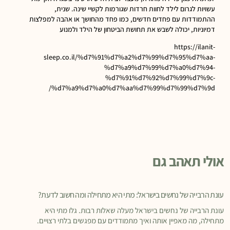
עשויות לגרום לילד לחוות חרדות שגורמות לקשיי שינה. שנית,
ההתמודדות עם פחדים חדשים, כמו פחד מהחושך או אהבה למפלצות
דמיוניות, יכולה לשבש את תחושת הביטחון של הילד ולמנוע
https://ilanit-
sleep.co.il/%d7%91%d7%a2%d7%99%d7%95%d7%aa-
%d7%a9%d7%99%d7%a0%d7%94-
%d7%91%d7%92%d7%99%d7%9c-
%d7%a9%d7%a0%d7%aa%d7%99%d7%99%d7%9d/
אולי תאהב גם
עונת הרבייה של נחשים בישראל: מתי היא מתחילה ומה חשוב לדעת?
עונת הרבייה של נחשים בישראל מעלה שאלות רבות. גלו מתי היא
מתחילה, מה מאפיין אותה ואיך מתמודדים עם מפגשים בלתי רצויים.