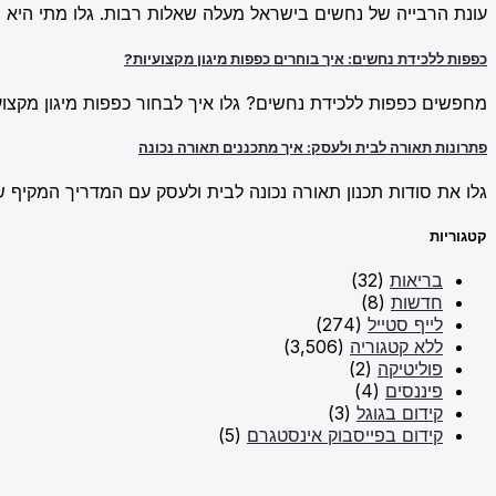
עונת הרבייה של נחשים בישראל מעלה שאלות רבות. גלו מתי היא מ
כפפות ללכידת נחשים: איך בוחרים כפפות מיגון מקצועיות?
מחפשים כפפות ללכידת נחשים? גלו איך לבחור כפפות מיגון מקצועי
פתרונות תאורה לבית ולעסק: איך מתכננים תאורה נכונה
גלו את סודות תכנון תאורה נכונה לבית ולעסק עם המדריך המקיף של New Line. למדו על פתרונות תאורה חכמים וכיצד ליצור אווירה מו
קטגוריות
בריאות
(32)
חדשות
(8)
לייף סטייל
(274)
ללא קטגוריה
(3,506)
פוליטיקה
(2)
פיננסים
(4)
קידום בגוגל
(3)
קידום בפייסבוק אינסטגרם
(5)