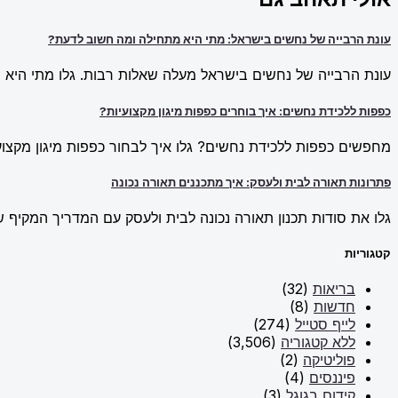
עונת הרבייה של נחשים בישראל: מתי היא מתחילה ומה חשוב לדעת?
עונת הרבייה של נחשים בישראל מעלה שאלות רבות. גלו מתי היא מ
כפפות ללכידת נחשים: איך בוחרים כפפות מיגון מקצועיות?
מחפשים כפפות ללכידת נחשים? גלו איך לבחור כפפות מיגון מקצועי
פתרונות תאורה לבית ולעסק: איך מתכננים תאורה נכונה
גלו את סודות תכנון תאורה נכונה לבית ולעסק עם המדריך המקיף של New Line. למדו על פתרונות תאורה חכמים וכיצד ליצור אווירה מו
קטגוריות
בריאות
(32)
חדשות
(8)
לייף סטייל
(274)
ללא קטגוריה
(3,506)
פוליטיקה
(2)
פיננסים
(4)
קידום בגוגל
(3)