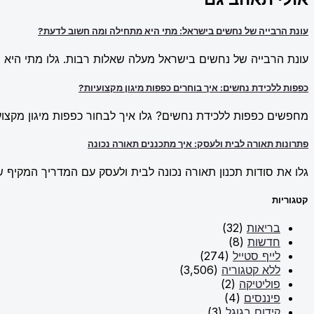
עונת הרבייה של נחשים בישראל: מתי היא מתחילה ומה חשוב לדעת?
עונת הרבייה של נחשים בישראל מעלה שאלות רבות. גלו מתי היא מ
כפפות ללכידת נחשים: איך בוחרים כפפות מיגון מקצועיות?
מחפשים כפפות ללכידת נחשים? גלו איך לבחור כפפות מיגון מקצועי
פתרונות תאורה לבית ולעסק: איך מתכננים תאורה נכונה
גלו את סודות תכנון תאורה נכונה לבית ולעסק עם המדריך המקיף של New Line. למדו על פתרונות תאורה חכמים וכיצד ליצור אווירה מו
קטגוריות
בריאות
(32)
חדשות
(8)
לייף סטייל
(274)
ללא קטגוריה
(3,506)
פוליטיקה
(2)
פיננסים
(4)
קידום בגוגל
(3)