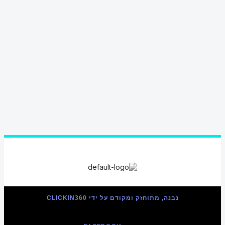
נבנה, מתוחזק ומקודם על ידי CLICKIN360