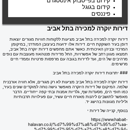
קידום בפייסבוק אינסטגרם
קידום בגוגל
פיננסים
דירות יוקרה למכירה בתל אביב
דירות יוקרה למכירה בתל אביב מציעות ללקוחות חוויות מגורים יוצאות
דופן בעיר השוקקת חיים. דירות אלו ידועות בעיצובן המודרני, במיקומן
המרכזי ובניהן האיכותית. כאשר אתם מחפשים דירות יוקרה בתל אביב,
תמצאו מגוון רחב של אפשרויות, החל מדירות פנטהאוז מעוצבות עם נופים
מרהיבים של הים, ועד לדירות בגובה עם מרפסות פרטיות וממדי חיים
מרשימים.
### יתרונות דירות יוקרה למכירה בתל אביב
דירות יוקרה למכירה בתל אביב מציעות לא רק מגורים, אלא חוויה אורבנית
שלמה. המיקום של דירות היוקרה מאפשר גישה נוחה למוקדים שונים בעיר,
כמו חופי הים, מסעדות שף, גלריות אמנות ובתי קפה ייחודיים. הדבר
מאפשר לתושבים ליהנות מאורח חיים עשיר, עם פעילויות תרבותיות
וליליות מגוונות בהישג יד.
בנוסף, קנייה של דירות י
https://www.habait-
halavan.co.il/%d7%99%d7%a8%d7%95%d7%aa-
%d7%99%d7%95%d7%a7%d7%a8%d7%94-