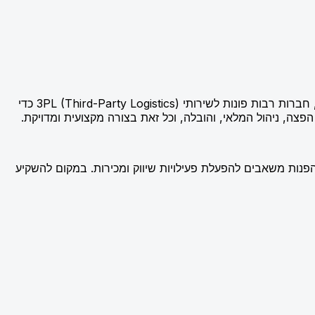
3PL / ניהול לוגיסטיקה הוא מונח המתאר את המתודולוגיות והשירותים הנלווים לניהול ותפעול שרשרת האספקה של חברות. בתחום זה, חברות רבות פונות לשירותי 3PL (Third-Party Logistics) כדי
עסק ולהפנות משאבים להפעלת פעילויות שיווק ומכירות. במקום להשקיע