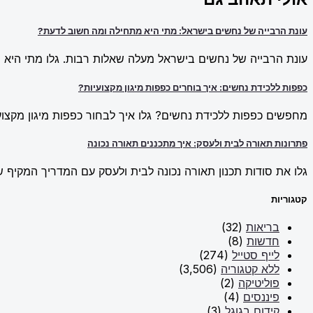
עונת הרבייה של נחשים בישראל: מתי היא מתחילה ומה חשוב לדעת?
עונת הרבייה של נחשים בישראל מעלה שאלות רבות. גלו מתי היא מ
כפפות ללכידת נחשים: איך בוחרים כפפות מיגון מקצועיות?
מחפשים כפפות ללכידת נחשים? גלו איך לבחור כפפות מיגון מקצועי
פתרונות תאורה לבית ולעסק: איך מתכננים תאורה נכונה
גלו את סודות תכנון תאורה נכונה לבית ולעסק עם המדריך המקיף של New Line. למדו על פתרונות תאורה חכמים וכיצד ליצור אווירה מו
קטגוריות
בריאות
(32)
חדשות
(8)
לייף סטייל
(274)
ללא קטגוריה
(3,506)
פוליטיקה
(2)
פיננסים
(4)
קידום בגוגל
(3)