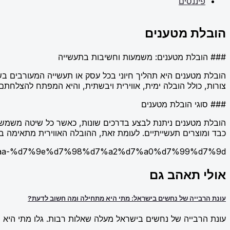
פיננסים
הובלת מטענים
### הובלת מטענים: משמעות וחשיבות בתעשייה
הובלת מטענים היא תהליך חיוני בכל עסק או תעשייה המעורבים בש
צורות, כולל הובלה ימית, אווירית ויבשתית, והיא המפתח להצלחתם ש
### סוגי הובלת מטענים
הובלת מטענים ניתנת לבצע בדרכים שונות, כאשר כל שיטה משמשת 
כבד ומוצרים תעשייתיים. לעומת זאת, ההובלה האווירית מתאימה ב
d7%aa-%d7%9e%d7%98%d7%a2%d7%a0%d7%99%d7%9d/
אולי תאהב גם
עונת הרבייה של נחשים בישראל: מתי היא מתחילה ומה חשוב לדעת?
עונת הרבייה של נחשים בישראל מעלה שאלות רבות. גלו מתי היא מ