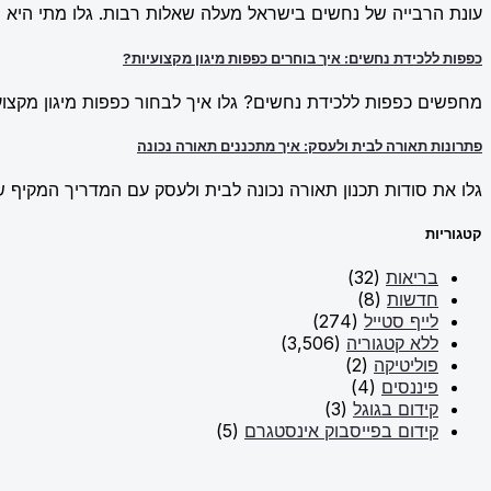
עונת הרבייה של נחשים בישראל מעלה שאלות רבות. גלו מתי היא מ
כפפות ללכידת נחשים: איך בוחרים כפפות מיגון מקצועיות?
מחפשים כפפות ללכידת נחשים? גלו איך לבחור כפפות מיגון מקצועי
פתרונות תאורה לבית ולעסק: איך מתכננים תאורה נכונה
גלו את סודות תכנון תאורה נכונה לבית ולעסק עם המדריך המקיף של New Line. למדו על פתרונות תאורה חכמים וכיצד ליצור אווירה מו
קטגוריות
בריאות
(32)
חדשות
(8)
לייף סטייל
(274)
ללא קטגוריה
(3,506)
פוליטיקה
(2)
פיננסים
(4)
קידום בגוגל
(3)
קידום בפייסבוק אינסטגרם
(5)