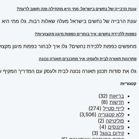
עונת הרבייה של נחשים בישראל: מתי היא מתחילה ומה חשוב לדעת?
עונת הרבייה של נחשים בישראל מעלה שאלות רבות. גלו מתי היא מ
כפפות ללכידת נחשים: איך בוחרים כפפות מיגון מקצועיות?
מחפשים כפפות ללכידת נחשים? גלו איך לבחור כפפות מיגון מקצועי
פתרונות תאורה לבית ולעסק: איך מתכננים תאורה נכונה
גלו את סודות תכנון תאורה נכונה לבית ולעסק עם המדריך המקיף של New Line. למדו על פתרונות תאורה חכמים וכיצד ליצור אווירה מו
קטגוריות
בריאות
(32)
חדשות
(8)
לייף סטייל
(274)
ללא קטגוריה
(3,506)
פוליטיקה
(2)
פיננסים
(4)
קידום בגוגל
(3)