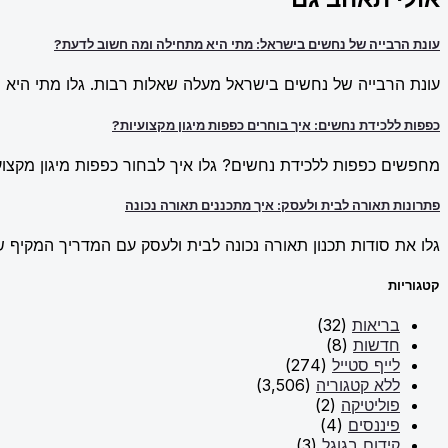
עונת הרבייה של נחשים בישראל: מתי היא מתחילה ומה חשוב לדעת?
עונת הרבייה של נחשים בישראל מעלה שאלות רבות. גלו מתי היא מ
כפפות ללכידת נחשים: איך בוחרים כפפות מיגון מקצועיות?
מחפשים כפפות ללכידת נחשים? גלו איך לבחור כפפות מיגון מקצועי
פתרונות תאורה לבית ולעסק: איך מתכננים תאורה נכונה
גלו את סודות תכנון תאורה נכונה לבית ולעסק עם המדריך המקיף של New Line. למדו על פתרונות תאורה חכמים וכיצד ליצור אווירה מו
קטגוריות
בריאות
(32)
חדשות
(8)
לייף סטייל
(274)
ללא קטגוריה
(3,506)
פוליטיקה
(2)
פיננסים
(4)
קידום בגוגל
(3)