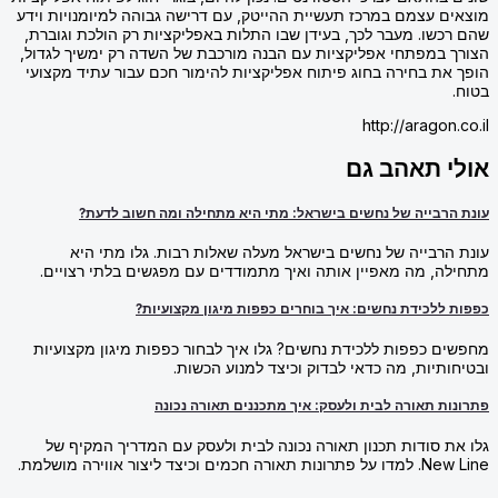
מוצאים עצמם במרכז תעשיית ההייטק, עם דרישה גבוהה למיומנויות וידע
שהם רכשו. מעבר לכך, בעידן שבו התלות באפליקציות רק הולכת וגוברת,
הצורך במפתחי אפליקציות עם הבנה מורכבת של השדה רק ימשיך לגדול,
הופך את בחירה בחוג פיתוח אפליקציות להימור חכם עבור עתיד מקצועי
בטוח.
http://aragon.co.il
אולי תאהב גם
עונת הרבייה של נחשים בישראל: מתי היא מתחילה ומה חשוב לדעת?
עונת הרבייה של נחשים בישראל מעלה שאלות רבות. גלו מתי היא
מתחילה, מה מאפיין אותה ואיך מתמודדים עם מפגשים בלתי רצויים.
כפפות ללכידת נחשים: איך בוחרים כפפות מיגון מקצועיות?
מחפשים כפפות ללכידת נחשים? גלו איך לבחור כפפות מיגון מקצועיות
ובטיחותיות, מה כדאי לבדוק וכיצד למנוע הכשות.
פתרונות תאורה לבית ולעסק: איך מתכננים תאורה נכונה
גלו את סודות תכנון תאורה נכונה לבית ולעסק עם המדריך המקיף של
New Line. למדו על פתרונות תאורה חכמים וכיצד ליצור אווירה מושלמת.