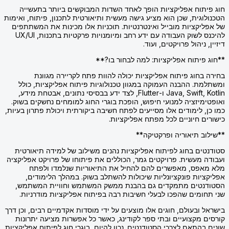
חוג פיתוח אפליקציות הופך לאחד השדות המבוקשים ביותר בתעשייה
הטכנולוגית, שכן הוא מציע גישה מעשית ותיאורטית לתכנון, פיתוח, ואימות
של אפליקציות מובייל ואינטרנטיות. תוכניות אלו מכינות את המשתתפים
להיכנס לשוק העבודה עם ידע רחב ומיומנויות פרקטיות בתכנות, UX/UI
דיזיין, ניהול פרויקטים, ועוד.
**חוג פיתוח אפליקציות: למה לבחור בו?**
בחירה בחוג פיתוח אפליקציות יכולה להוות פתח לקריירה מגוונת
ומשתלמת. ההבנה העמוקה במגוון טכנולוגיות פיתוח אפליקציות, כולל
Java, Swift, Kotlin ו-Flutter, לצד ידע בבסיסי נתונים, אבטחת מידע,
ואופטימיזציה למנועי חיפוש, הופכת בוגרי החוג למומחים נחשקים בשוק.
כמו כן, לימודים אלו מסייעים לפתח חשיבה ביקורתית ויכולת פתרון בעיות,
כישורים חיוניים לכל מפתח אפליקציות.
**שילוב תיאוריה ופרקטיקה**
סטודנטים בחוג לפיתוח אפליקציות נהנים משילוב של למידה תיאורטית
ועבודה מעשית. פרויקטים גמר, הכוללים את פיתוחו של פרויקט אפליקציה
מלא מאפס, מאפשרים להם להחיל את התיאוריות שנלמדו ולפתח
אפליקציות פונקציונליות שיכולות להשתלב בשוק. במהלך הלימודים,
הסטודנטים מתמקדים גם בהבנת ממשק המשתמש וחוויית המשתמש,
שני תחומים שהפכו לבעלי חשיבות רבה בפיתוח אפליקציות מודרניות.
בישראל ובעולם, חוגים אלו מוצעים על ידי מוסדות אקדמיים רבים, וכן דרך
קורסים מקצועיים ובתי ספר לקודינג, כאשר כל אפשרות מציעה יתרונות
שונים בהתאם לצרכי הסטודנטים. נכון להיום, בוגרי חוג לפיתוח אפליקציות