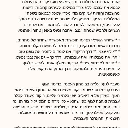
אחת המתנות הגדולות ביותר שמציע חוג ריקוד היא היכולת
לבטא את עצמנו ללא צורך במילים. לעיתים קרובות, רגשות,
מחשבות וחוויות עמוקים מדי מכדי שנוכל לבטאם בשפה
המילולית. הריקוד מספק פלטפורמה ייחודית שבה הגוף הופך
לכלי ביטוי, המאפשר לשחרר קיטור, להתמודד עם אתגרים
רגשיים ולהביע שמחה, עצב, אהבה וכעס באופן טהור ואותנטי.
* **שחרור רגשי:** תנועה חופשית מאפשרת שחרור של מתחים,
חרדות ורגשות מודחקים, ובכך תורמת לתחושת הקלה ורווחה.
* **גילוי עצמי:** דרך הריקוד, אנו לומדים להכיר את גופנו טוב
יותר, את מגבלותיו ואת עוצמותיו, ודרך כך – גם את נבכי נפשנו.
* **חיבור לאינטואיציה:** הריקוד מאלף אותנו להקשיב לגוף,
לדחפים הפנימיים ולמוזיקה, ובכך מחזק את הקשר שלנו
לאינטואיציה.
מעבר לגוף: עלייה בביטחון העצמי ובדימוי הגוף
היבט קריטי נוסף שחוג ריקוד מעצים הוא הביטחון העצמי ודימוי
הגוף. בעידן של אידיאלים יופי בלתי ריאליים, ריקוד מעודד קבלה
עצמית ואהבה לגוף כפי שהוא – כלי מדהים המסוגל ליצור תנועה
ויופי. התקדמות ביכולות הריקוד, שליטה בצעדים חדשים והופעה
מול קהל, אפילו קטן, תורמים משמעותית לתחושת המסוגלות
העצמית וההערכה העצמית.