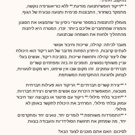
מהקצב הלטיני.
* **ריקוד חופשי/תנועה מודעת:** ללא כוריאוגרפיה נוקשה,
מתמקד בשחרור, התבוננות פנימית ותנועה טבעית של הגוף.
מומלץ להתנסות במספר שיעורי ניסיון עד שתמצאו את הסגנון
והמורה שמתחברים אליכם ביותר. זכרו, המטרה היא ליהנות
מהתהליך ולחוות את השמחה שבתנועה.
מעבר לכיתה: קהילה, שייכות וחיבור אנושי
לעתים קרובות, היתרון הפחות מדובר של חוג ריקוד הוא היכולת
שלו ליצור קהילה ותחושת שייכות. בסביבת ריקוד, אנשים בעלי
עניין משותף נפגשים, תומכים זה בזה ומפתחים קשרים
חברתיים עמוקים. זהו מקום שבו אין שיפוט, ויש מקום לטעויות,
לצחוק ולחגיגת ההתקדמות המשותפת.
* **יצירת קשרים חברתיים:** הריקוד הוא פעילות חברתית
מטבעה, המאפשרת היכרות עם אנשים חדשים ויצירת חברויות.
* **חיבור בלתי מילולי:** ריקוד עם פרטנר או בקבוצה יוצר חיבור
עמוק ובלתי מילולי, המרחיב את היכולת לתקשר באופן לא
מילולי.
* **התמודדות משותפת:** לומדים יחד, טועים יחד ומתקדמים
יחד, מה שמחזק את תחושת הסולידריות והעבודה בצוות.
לסיכום: האם אתם מוכנים לצעד הבא?