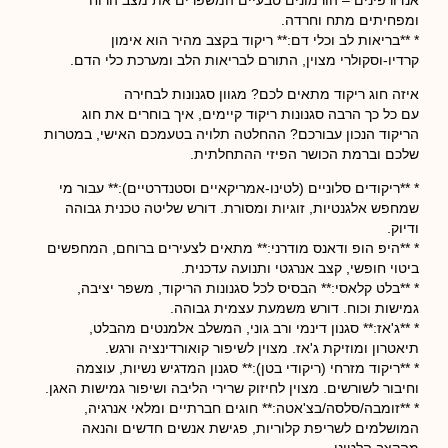
אנדורפינים – הורמונים טבעיים המשפרים את מצב הרוח
ומפחיתים מתח וחרדה.
* **בריאות לב וכלי דם:** ריקוד בקצב מהיר הוא אימון
קרדיו-וסקולרי מצוין, התורם לבריאות הלב ומערכת כלי הדם.
איזה חוג ריקוד מתאים לכם? מגוון סגנונות לבחירה
עם כל כך הרבה סגנונות ריקוד קיימים, איך בוחרים את חוג
הריקוד הנכון עבורכם? ההחלטה תלויה בטעמכם האישי, במטרות
שלכם וברמת הכושר הפיזי ההתחלתית.
* **ריקודים סלוניים (לטינו-אמריקאיים וסטנדרטיים):** עבור מי
שמחפש אלגנטיות, זוגיות ומסורת. דורש שליטה טכנית גבוהה
ודיוק.
* **היפ הופ ודאנס מודרני:** מתאים לצעירים ברוחם, המחפשים
ביטוי חופשי, קצב אנרגטי ותנועה עדכנית.
* **בלט קלאסי:** הבסיס לכל סגנונות הריקוד, משפר יציבה,
גמישות וכוח. דורש משמעת עצמית גבוהה.
* **ג'אז:** סגנון דינמי ורב גוני, המשלב אלמנטים מהבלט,
תיאטרון ומוזיקת ג'אז. מצוין לשיפור קואורדינציה ורגש.
* **ריקוד מזרחי (ריקודי בטן):** סגנון המדגיש נשיות, עוצמה
וחיבור לשורשים. מצוין לחיזוק שרירי הליבה ושיפור גמישות האגן.
* **זומבה/סלסה/בצ'אטה:** חוגים חברתיים ומלאי אנרגיה,
המושלמים לשריפת קלוריות, פגישת אנשים חדשים והנאה