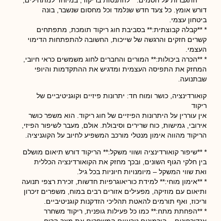
* **התגברות על חסמים:** להתנסות בריקוד, במיוחד למתחילים,
דורש אומץ. כל צעד חדש שנלמד וכל מחסום שנשבר, בונה
ביטחון עצמי.
* **קבלה קבוצתית:** בסביבת חוג ריקוד תומכת, מתפתחים
קשרים חזקים והרגשה של שייכות, החשובה להתפתחות הדימוי
העצמי.
* **הכרה ביכולות:** המורים והחברים לחוג משמשים כראי חיובי,
המחזק את התפיסה העצמית ומדגיש את ההתקדמות והיופי
שבתנועה.
קואורדינציה, כושר ומוח חד: יתרונות פיזיים וקוגניטיביים של
ריקוד
אין עוררין על היתרונות הפיזיים של חוג ריקוד. הוא משפר כושר
אירובי, גמישות, כוח שרירים וסיבולת. אולם, מעבר לשיפור הפיזי,
הריקוד מהווה אימון מנטלי מורכב המשפיע לחיוב על הקוגניציה.
* **שיפור קואורדינציה ושווי משקל:** הריקוד דורש תיאום מושלם
בין חלקי הגוף השונים, ובכך מחזק את הקואורדינציה הכללית
ואת שווי המשקל – מיומנויות חיוניות בכל גיל.
* **אימון מוחי:** למידת כוריאוגרפיות חדשות, זכירת רצפי תנועה
ותיאום עם מוזיקה, מפעילים אזורים רבים במוח, משפרים זיכרון
וריכוז, ואף תורמים להאטת תהליכי הזדקנות קוגניטיביים.
* **הפחתת מתח:** כמו כל פעילות גופנית, ריקוד משחרר