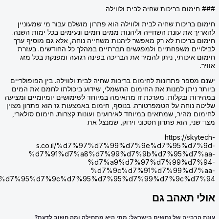
### חימום בריכות שחיה לבית ולווילה
חימום בריכות שחיה לבית ולווילה הוא פתרון מושלם עבור מי שמעוניין
להאריך את עונת השחייה וליהנות ממים חמים ונעימים בכל ימות השנה.
חימום בריכות לא רק מאפשר ליהנות משחייה נוחה, אלא גם מוסיף ערך
לבילויים משפחתיים ולמפגשים חברתיים במהלך כל החודשים. בעזרת
חימום איכותי, ניתן להמיר את הבריכה בפינה רגועה ומפנקת בכל מזג
אוויר.
ישנם מספר פתרונות לחימום בריכות שחיה לבית ולווילה. בין הפופולריים
ביותר ניתן למנות את החימום החשמלי, שידוע ביכולתו לחמם את המים
במהירות ובקלות. מערכת זו מתאימה במיוחד לשימושים יומיומיים ומציעה
שליטה נוחה על הטמפרטורה. בנוסף, חימום באמצעות גז הוא פתרון מצוין
לחימום מהיר, שמתאים במיוחד לאירועים ועונות קצרות. חימום סולארי,
מצד שני, הוא פתרון חסכוני וירוק, שמנצל את
https://skytech-
s.co.il/%d7%97%d7%99%d7%9e%d7%95%d7%9d-
%d7%91%d7%a8%d7%99%d7%9b%d7%95%d7%aa-
%d7%a9%d7%97%d7%99%d7%94-
%d7%9c%d7%91%d7%99%d7%aa-
%d7%95%d7%9c%d7%95%d7%95%d7%99%d7%9c%d7%94/
אולי תאהב גם
עונת הרבייה של נחשים בישראל: מתי היא מתחילה ומה חשוב לדעת?