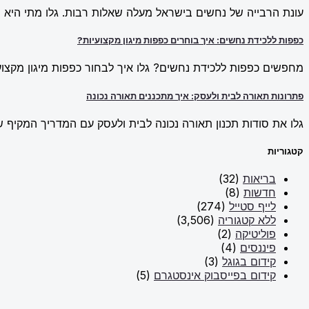
עונת הרבייה של נחשים בישראל מעלה שאלות רבות. גלו מתי היא מ
כפפות ללכידת נחשים: איך בוחרים כפפות מיגון מקצועיות?
מחפשים כפפות ללכידת נחשים? גלו איך לבחור כפפות מיגון מקצועי
פתרונות תאורה לבית ולעסק: איך מתכננים תאורה נכונה
גלו את סודות תכנון תאורה נכונה לבית ולעסק עם המדריך המקיף של New Line. למדו על פתרונות תאורה חכמים וכיצד ליצור אווירה מו
קטגוריות
בריאות
(32)
חדשות
(8)
לייף סטייל
(274)
ללא קטגוריה
(3,506)
פוליטיקה
(2)
פיננסים
(4)
קידום בגוגל
(3)
קידום בפייסבוק אינסטגרם
(5)