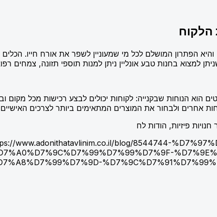
 הלקוח
, והיא הפתרון המושלם לכל מי שמעוניין לשפר את אורח חייו. הכלי
ן למצוא בחנות טבע אונליין ניתן למנות תוספי תזונה, צמחים רפואיי
לטים הוא הנוחות שבקנייה: לקוחות יכולים לבצע רכישות מכל מקום ו
חות אחרים ולבחור את המוצרים המתאימים ביותר לצרכים האישיים
חנויות פיזיות, הודות לח
tps://www.adonithatavlinim.co.il/blog/8544744
D7%A0%D7%9C%D7%99%D7%99%D7%9F-%D7%9E%
D7%A8%D7%99%D7%9D-%D7%9C%D7%91%D7%99%