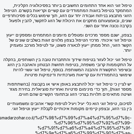
זוגי הוא אחד התחומים החשובים ביותר בפסיכולוגיה הקלינית,
 בטיפול בזוגות המתמודדים עם קשיים וקריאות בקשרם. הטיפול
מתבצע בניתוח ועבודה יחד עם הזוג, תוך שימוש בכלים פסיכותרפיים
 ובאמצעותם מתקנים את היכולת של הזוג לתקשר, להבין ולפעול
נכונה אחד עם השני.
 ישנם מספר מרכזים ומטפלים מיומנים המתמחים ומספקים ייעוץ
זוגי איכותי. מרכזי הטיפול בצפון מלווים זוגות בשלבים שונים של
זוגי, החל ממתן ייעוץ לכאורה פשוט, עד לטיפול מורכב ומעמיק
וגי יכול לעזור בטיפוח שידוך והתחברות טובה בין השותפים, בהקלה
וממות קרובי משפחה, בטיפוח תחושת הבטחון והאהבה בין הזוג
ר התקשורת וההבנה המשותפת. בנוסף, טיפול זוגי עשוי להיות
 בהתמודדות עם קריאות מערכתיות ודינמיקות פרטיות.
ן כי טיפול זוגי יכול להתבצע באופן אישי או בקבוצה (בהשתתפות
גות), תוך כדי מינימום פרטיות ואחריות סוציאלית. בחירת מגזר
מתאימים תלויות בצרכי הזוג ובתחומי הקשיים שהם חווים.
 טיפול זוגי הוא כלי יעיל ויעיל לטיפוח קשרי אהובים ומשמעותיים
 הזוג, ובצפון קיימים מקומות איכותיים לקבלת ייעוץ וטיפול זוגי.
https://smadarzohar.co.il/%d7%98%d7%99%d7%a4%d7%95%d
%d7%96%d7%95%d7%92%d7
%d7%91%d7%a6%d7%a4%d7%95%d7
%d7%9e%d7%a6%d7%99%d7%90%d7