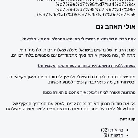
%d7%9e%d7%98%d7%a4%d7
%d7%96%d7%95%d7%92%d7
%d7%9e%d7%95%d7%9e%d7%9c%d7
 תאהב גם
בייה של נחשים בישראל: מתי היא מתחילה ומה חשוב לדעת?
רבייה של נחשים בישראל מעלה שאלות רבות. גלו מתי היא
, מה מאפיין אותה ואיך מתמודדים עם מפגשים בלתי רצויים.
לכידת נחשים: איך בוחרים כפפות מיגון מקצועיות?
 כפפות ללכידת נחשים? גלו איך לבחור כפפות מיגון מקצועיות
יות, מה כדאי לבדוק וכיצד למנוע הכשות.
 תאורה לבית ולעסק: איך מתכננים תאורה נכונה
 סודות תכנון תאורה נכונה לבית ולעסק עם המדריך המקיף של
צד ליצור אווירה מושלמת.
ת
בריאות
(32)
חדשות
(8)