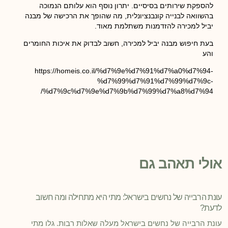
להספקת שירותים בסיסיים. יתרון נוסף הוא עלותם הנמוכה
בהשוואה לבנייה קונבנציונלית, מה שהופך את הרכישה של מבנה
יביל למכירה להזדמנות משתלמת מאוד.
בעת חיפוש מבנה יביל למכירה, חשוב לבדוק את איכות החומרים
והע
https://homeis.co.il/%d7%9e%d7%91%d7%a0%d7%94-
%d7%99%d7%91%d7%99%d7%9c-
%d7%9c%d7%9e%d7%9b%d7%99%d7%a8%d7%94/
אולי תאהב גם
עונת הרבייה של נחשים בישראל: מתי היא מתחילה ומה חשוב
לדעת?
עונת הרבייה של נחשים בישראל מעלה שאלות רבות. גלו מתי