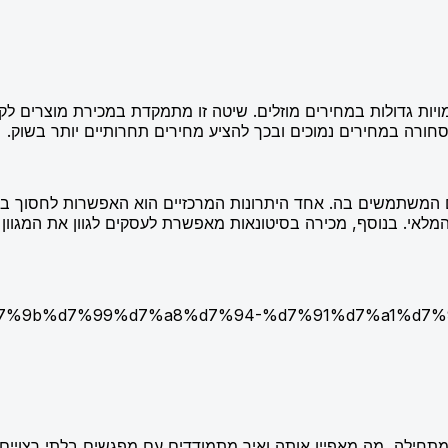
ויות גדולות במחירים מוזלים. שיטה זו מתמקדת במכירת מוצרים לקמ
חורה במחירים נמוכים ובכך להציע מחירים תחרותיים יותר בשוק.
 המשתמשים בה. אחד היתרונות המרכזיים הוא האפשרות לחסוך בה
י. בנוסף, מכירה בסיטונאות מאפשרת לעסקים לגוון את המגוון ה
7%9e%d7%9b%d7%99%d7%a8%d7%94-%d7%91%d7%a1%
תחילה, מה מאפיין אותה ואיך מתמודדים עם מפגשים בלתי רצויים.