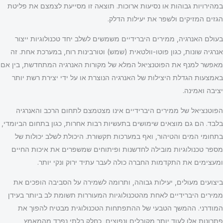
במהירויות גבוהות או נסיעות ארוכות. תוצאה זו מסייעת לצמצם את פליטת
הגזים המזיקים ולשפר את יעילות הדלק.
בעולם האנרגיה, ממירים היברידיים משמשים לשלב יחד טכנולוגיות ייצור
אנרגיה שונות, כגון פוטו-וולטאית (שמש) וטורבינות רוח, במערכת אחת. זה
מאפשר למנף את הפוטנציאל המלא של מקורות האנרגיה המתחדשת, בין אם
באמצעות הגדלת היצילות של האנרגיה הנוצרת או על ידי יצירת רשת יותר
יציבה ואמינה.
הפוטנציאל של ממירים היברידיים אינו מצטמצם לתחום הרכב והאנרגיה
בלבד. הם גם מוצאים שימושים בתעשיות רבות אחרות, כגון בתחום הביומדי,
בתחומי המים והטיהור, ואף במערכות תקשורת. היכולת לשלב יכולות של
מספר טכנולוגיות מובילה לחדשנות ופיתוחים שמשפרים את איכות החיים
ומעצימים את התקדמות החברה כולה לעבר עתיד ירוק ונקי יותר.
ביצועים מעולים, יעילות גבוהה, ותרומה לשמירה על הסביבה הופכים את
ממירים היברידיים לאחת מהטכנולוגיות המעוררות תשומת לב ביותר בעידן
המודרני. ההמשך הטבעי של ההתפתחות הטכנולוגית מבטיח להפוך את
פתרונות אלו לעוד יותר מקובלים ונפוצים, כחלק בלתי נפרד מהמאמץ