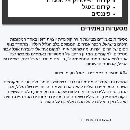
קידום בפייסבוק אינסטגרם
קידום בגוגל
פיננסים
מסעדות באמירים
מסעדות באמירים מציעות חוויה קולינרית יוצאת דופן באחד המקומות
היפים בישראל. הכפר אמירים, הממוקם בלב הגליל העליון, מתהדר בנוף
קסום של הרים ויערות, מה שהופך אותו למקום אידיאלי לעצירת אוכל עבור
מטיילים ולמקומיים. המגוון הרחב של המסעדות באמירים מאפשר לכל
אחד למצוא את המנה המתאימה לו, בין אם מדובר באוכל ביתי, בשרים על
הגריל, או מנות טבעוניות.
### מסעדות באמירים – אוכל מקומי וייחודי
המסעדות באמירים מתמקדות לרוב בשימוש בחומרי גלם טריים ומקומיים.
השפים המקומיים פועלים להציג את הטעמים הייחודיים של הגליל, ולכן
התפריטים כוללים מנות כמו פלטות של גבינות מקומיות, סלטים עשויים
ירקות אורגניים, ותבשילים שאותם הם מכינים במתכונים מסורתיים. חווית
האוכל כאן היא לא רק על המנה אלא גם על האווירה
מסעדות באמירים