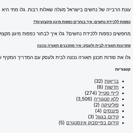
עונת הרבייה של נחשים בישראל מעלה שאלות רבות. גלו מתי היא מ
כפפות ללכידת נחשים: איך בוחרים כפפות מיגון מקצועיות?
מחפשים כפפות ללכידת נחשים? גלו איך לבחור כפפות מיגון מקצועי
פתרונות תאורה לבית ולעסק: איך מתכננים תאורה נכונה
גלו את סודות תכנון תאורה נכונה לבית ולעסק עם המדריך המקיף של New Line. למדו על פתרונות תאורה חכמים וכיצד ליצור אווירה מו
קטגוריות
בריאות
(32)
חדשות
(8)
לייף סטייל
(274)
ללא קטגוריה
(3,506)
פוליטיקה
(2)
פיננסים
(4)
קידום בגוגל
(3)
קידום בפייסבוק אינסטגרם
(5)