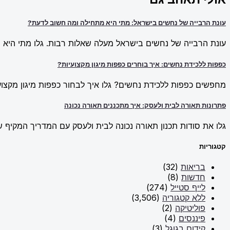
עונת הרבייה של נחשים בישראל: מתי היא מתחילה ומה חשוב לדעת?
עונת הרבייה של נחשים בישראל מעלה שאלות רבות. גלו מתי היא מ
כפפות ללכידת נחשים: איך בוחרים כפפות מיגון מקצועיות?
מחפשים כפפות ללכידת נחשים? גלו איך לבחור כפפות מיגון מקצועי
פתרונות תאורה לבית ולעסק: איך מתכננים תאורה נכונה
גלו את סודות תכנון תאורה נכונה לבית ולעסק עם המדריך המקיף של New Line. למדו על פתרונות תאורה חכמים וכיצד ליצור אווירה מו
קטגוריות
בריאות
(32)
חדשות
(8)
לייף סטייל
(274)
ללא קטגוריה
(3,506)
פוליטיקה
(2)
פיננסים
(4)
קידום בגוגל
(3)