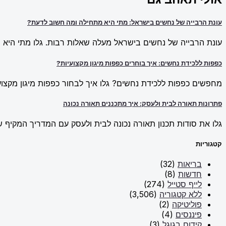
עונת הרבייה של נחשים בישראל: מתי היא מתחילה ומה חשוב לדעת?
עונת הרבייה של נחשים בישראל מעלה שאלות רבות. גלו מתי היא מ
כפפות ללכידת נחשים: איך בוחרים כפפות מיגון מקצועיות?
מחפשים כפפות ללכידת נחשים? גלו איך לבחור כפפות מיגון מקצועי
פתרונות תאורה לבית ולעסק: איך מתכננים תאורה נכונה
גלו את סודות תכנון תאורה נכונה לבית ולעסק עם המדריך המקיף של New Line. למדו על פתרונות תאורה חכמים וכיצד ליצור אווירה מו
קטגוריות
בריאות
(32)
חדשות
(8)
לייף סטייל
(274)
ללא קטגוריה
(3,506)
פוליטיקה
(2)
פיננסים
(4)
קידום בגוגל
(3)