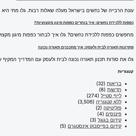
עונת הרבייה של נחשים בישראל מעלה שאלות רבות. גלו מתי היא מ
כפפות ללכידת נחשים: איך בוחרים כפפות מיגון מקצועיות?
מחפשים כפפות ללכידת נחשים? גלו איך לבחור כפפות מיגון מקצועי
פתרונות תאורה לבית ולעסק: איך מתכננים תאורה נכונה
גלו את סודות תכנון תאורה נכונה לבית ולעסק עם המדריך המקיף של New Line. למדו על פתרונות תאורה חכמים וכיצד ליצור אווירה מו
קטגוריות
בריאות
(32)
חדשות
(8)
לייף סטייל
(274)
ללא קטגוריה
(3,506)
פוליטיקה
(2)
פיננסים
(4)
קידום בגוגל
(3)
קידום בפייסבוק אינסטגרם
(5)