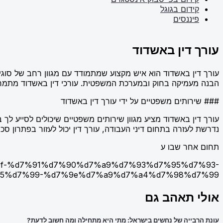
קידום בגוגל
פיננסים
עורך דין באשדוד
עורך דין באשדוד הוא איש מקצוע שמתמודד עם מגוון רחב של סוגי
הבנה מעמיקה בחוק ובמערכת המשפטית. עורכי דין באשדוד מתמחים ב
### שירותים משפטיים על ידי עורך דין באשדוד
עורך דין באשדוד מציע מגוון שירותים משפטיים שיכולים לסייע לך ב
נדרשת לעזרה בתחום דיני העבודה, עורך דין יכול לעזור בפתרון סכ
תחום אחר שבו ע
d7%9f-%d7%91%d7%90%d7%a9%d7%93%d7%95%d7%93-
5%d7%99-%d7%9e%d7%a9%d7%a4%d7%98%d7%99/
אולי תאהב גם
עונת הרבייה של נחשים בישראל: מתי היא מתחילה ומה חשוב לדעת?