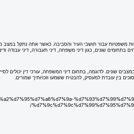
ות משפטיות עבור תושבי העיר והסביבה. כאשר אתה נתקל במצב משפט
תחומים שונים, כגון דיני משפחה, דיני תעבורה, דיני עבודה ודיני
מצבים שונים. לדוגמה, בתחום דיני המשפחה, עורכי דין יכולים לסיי
סוכים בין עובדת למעסיק, להבטיח ששמעו וזכויותיך שמורים.
.il/%d7%a2%d7%95%d7%a8%d7%9a-%d7%93%d7%99%
%d7%9c%d7%9c%d7%99%d7%95%d7%9