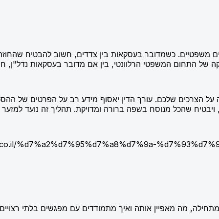
זים משפטיים. כשמדובר בעסקאות בין צדדים, חשוב להבטיח שהחוזה 
קה של התחום המשפטי הרלוונטי, בין אם מדובר בעסקאות נדל"ן, חו
 על הצרכים שלכם. עורך הדין יאסוף מידע רב על הפרטים של ההסכ
 ויבטיח שהכל מנוסח בשפה ברורה ומדויקת. תהליך זה נועד למזער 
d-law.co.il/%d7%a2%d7%95%d7%a8%d7%9a-%d7%93%
תחילה, מה מאפיין אותה ואיך מתמודדים עם מפגשים בלתי רצויים.