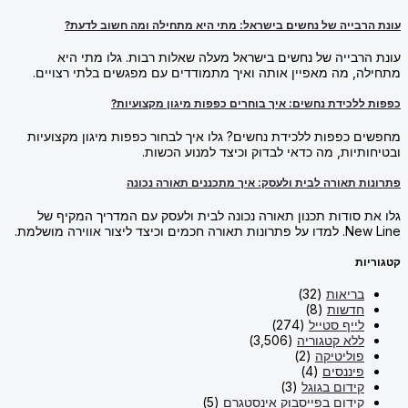
בייה של נחשים בישראל: מתי היא מתחילה ומה חשוב לדעת?
בייה של נחשים בישראל מעלה שאלות רבות. גלו מתי היא
 מה מאפיין אותה ואיך מתמודדים עם מפגשים בלתי רצויים.
לכידת נחשים: איך בוחרים כפפות מיגון מקצועיות?
כפפות ללכידת נחשים? גלו איך לבחור כפפות מיגון מקצועיות
יות, מה כדאי לבדוק וכיצד למנוע הכשות.
 תאורה לבית ולעסק: איך מתכננים תאורה נכונה
סודות תכנון תאורה נכונה לבית ולעסק עם המדריך המקיף של
יצור אווירה מושלמת.
ת
ריאות
(32)
דשות
(8)
ייף סטייל
(274)
לא קטגוריה
(3,506)
וליטיקה
(2)
יננסים
(4)
ידום בגוגל
(3)
ידום בפייסבוק אינסטגרם
(5)