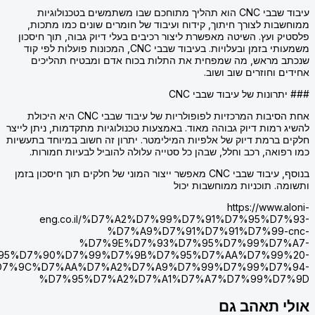
עיבוד שבבי CNC הוא תהליך מתוחכם שבו משתמשים בטכנולוגיות
ת לצורך חיתוך, קידוח ועיבוד של חומרים שונים כמו מתכות,
ועץ. השיטה מאפשרת ליצור רכיבים בעלי דיוק גבוה, תוך חיסכון
משמעותי בזמן ובעלויות. בעיבוד שבבי CNC, המכונות פועלות לפי קוד
מראש, מה שמפחית את התלות בכוח אדם ומבטיח תהליכים
וחוזרים שוב ושוב.
נות של עיבוד שבבי CNC
אחת הסיבות המרכזיות לפופולריות של עיבוד שבבי CNC היא היכולת
מות דיוק גבוהה מאוד. באמצעות טכנולוגיות מתקדמות, ניתן לייצר
רמת דיוק של אלפיות המילימטר. יתרון זה חשוב במיוחד בתעשיות
אה, רכב וחלל, שבהן כל סטייה עלולה להוביל לבעיות חמורות.
בנוסף, עיבוד שבבי CNC מאפשר ייצור המוני של חלקים תוך חיסכון בזמן
 תוכניות ממוחשבות יכול
https://www
eng.co.il/%D7%A2%D7%99%D7%91%D7%95%D
%D7%A9%D7%91%D7%91%D7%99
%D7%9E%D7%93%D7%95%D7%99%D7
%D7%95%D7%90%D7%99%D7%9B%D7%95%D7%AA%D7%99
%D7%9C%D7%AA%D7%A2%D7%A9%D7%99%D7%99%D7
%D7%95%D7%A2%D7%A1%D7%A7%D7%99%D
 תאהב גם