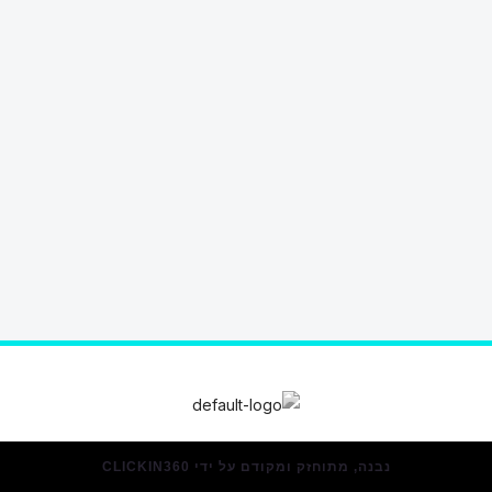
נבנה, מתוחזק ומקודם על ידי CLICKIN360