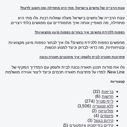
עונת הרבייה של נחשים בישראל: מתי היא מתחילה ומה חשוב לדעת?
עונת הרבייה של נחשים בישראל מעלה שאלות רבות. גלו מתי היא
מתחילה, מה מאפיין אותה ואיך מתמודדים עם מפגשים בלתי רצויים.
כפפות ללכידת נחשים: איך בוחרים כפפות מיגון מקצועיות?
מחפשים כפפות ללכידת נחשים? גלו איך לבחור כפפות מיגון מקצועיות
ובטיחותיות, מה כדאי לבדוק וכיצד למנוע הכשות.
פתרונות תאורה לבית ולעסק: איך מתכננים תאורה נכונה
גלו את סודות תכנון תאורה נכונה לבית ולעסק עם המדריך המקיף של
New Line. למדו על פתרונות תאורה חכמים וכיצד ליצור אווירה מושלמת.
קטגוריות
בריאות
(32)
חדשות
(8)
לייף סטייל
(274)
ללא קטגוריה
(3,506)
פוליטיקה
(2)
פיננסים
(4)
קידום בגוגל
(3)
קידום בפייסבוק אינסטגרם
(5)