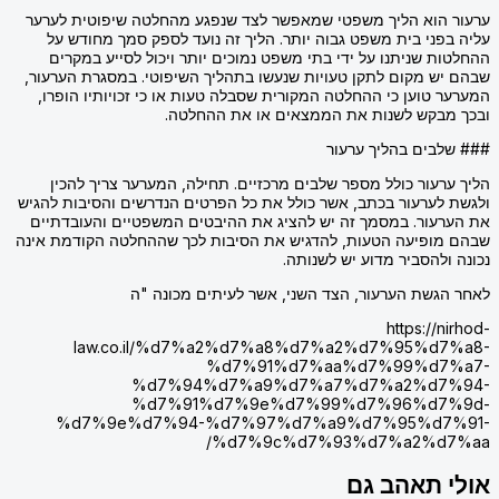
ערעור הוא הליך משפטי שמאפשר לצד שנפגע מהחלטה שיפוטית לערער
עליה בפני בית משפט גבוה יותר. הליך זה נועד לספק סמך מחודש על
ההחלטות שניתנו על ידי בתי משפט נמוכים יותר ויכול לסייע במקרים
שבהם יש מקום לתקן טעויות שנעשו בתהליך השיפוטי. במסגרת הערעור,
המערער טוען כי ההחלטה המקורית שסבלה טעות או כי זכויותיו הופרו,
ובכך מבקש לשנות את הממצאים או את ההחלטה.
### שלבים בהליך ערעור
הליך ערעור כולל מספר שלבים מרכזיים. תחילה, המערער צריך להכין
ולגשת לערעור בכתב, אשר כולל את כל הפרטים הנדרשים והסיבות להגיש
את הערעור. במסמך זה יש להציג את ההיבטים המשפטיים והעובדתיים
שבהם מופיעה הטעות, להדגיש את הסיבות לכך שההחלטה הקודמת אינה
נכונה ולהסביר מדוע יש לשנותה.
לאחר הגשת הערעור, הצד השני, אשר לעיתים מכונה "ה
https://nirhod-
law.co.il/%d7%a2%d7%a8%d7%a2%d7%95%d7%a8-
%d7%91%d7%aa%d7%99%d7%a7-
%d7%94%d7%a9%d7%a7%d7%a2%d7%94-
%d7%91%d7%9e%d7%99%d7%96%d7%9d-
%d7%9e%d7%94-%d7%97%d7%a9%d7%95%d7%91-
%d7%9c%d7%93%d7%a2%d7%aa/
אולי תאהב גם