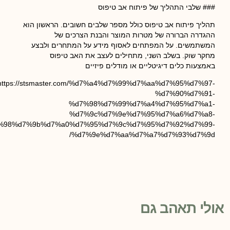
## שלבי התהליך של פיתוח אב טיפוס
הליך פיתוח אב טיפוס כולל מספר שלבים חשובים. הראשון הוא
הגדרה הברורה של מטרות המוצר והבנת הצרכים של
משתמשים. על המפתחים לאסוף מידע על המתחרים ולבצע
חקר שוק. בשלב השני, מתחילים לעצב את האב טיפוס
אמצעות כלים דיגיטליים או מודלים פיזיים
https://stsmaster.com/%d7%a4%d7%99%d7%aa%d7%95%d7%97
%d7%90%d7%91
%d7%98%d7%99%d7%a4%d7%95%d7%a1
%d7%9c%d7%9e%d7%95%d7%a6%d7%a8
%d7%98%d7%9b%d7%a0%d7%95%d7%9c%d7%95%d7%92%d7%99
%d7%9e%d7%aa%d7%a7%d7%93%d7%9d
לי תאהב גם