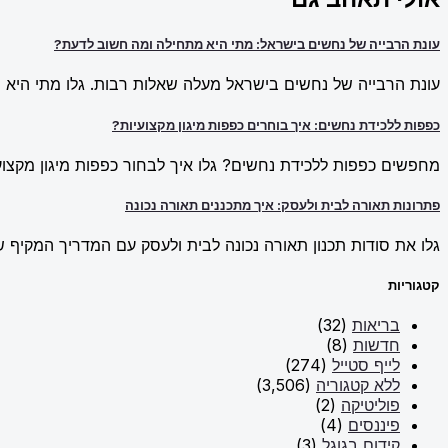
עונת הרבייה של נחשים בישראל: מתי היא מתחילה ומה חשוב לדעת?
עונת הרבייה של נחשים בישראל מעלה שאלות רבות. גלו מתי היא מ
כפפות ללכידת נחשים: איך בוחרים כפפות מיגון מקצועיות?
מחפשים כפפות ללכידת נחשים? גלו איך לבחור כפפות מיגון מקצועי
פתרונות תאורה לבית ולעסק: איך מתכננים תאורה נכונה
גלו את סודות תכנון תאורה נכונה לבית ולעסק עם המדריך המקיף של New Line. למדו על פתרונות תאורה חכמים וכיצד ליצור אווירה מו
קטגוריות
בריאות
(32)
חדשות
(8)
לייף סטייל
(274)
ללא קטגוריה
(3,506)
פוליטיקה
(2)
פיננסים
(4)
קידום בגוגל
(3)