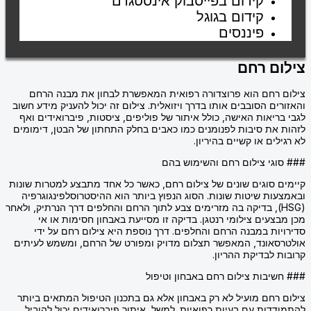
קידום בפייסבוק אינסטגרם
קידום בגוגל
פיננסים
צילום רחם
צילום רחם הוא פרוצדורה רפואית המאפשרת לבחון את מבנה הרחם
והאזורים הסובבים אותו בדרך ויזואלית. צילום זה יכול להעניק מידע חשוב
לגבי בריאות האישה, כולל איתור של פוליפים, ציסטות, פיברואידים ואף
לזהות את סיבות לפנומנים כמו כאבים בחלק התחתון של הבטן, דימומים
לא רגילים או קשיים בהיריון.
### סוגי צילום רחם והשימוש בהם
קיימים סוגים שונים של צילום רחם, כאשר כל אחד מתבצע למטרות שונות
ובאמצעות שיטות שונות. הסוג הנפוץ ביותר הוא ההיסטרוסלפינגוגרפיה
(HSG), בדיקה בה מזרימים צבע לתוך הרחם והחלפים דרך הנרתיק, ולאחר
מכן מבצעים צילומי רנטגן. בדיקה זו מסייעת באבחון חסימות או אי
סדירויות במבנה הרחם והחלפים. דרך נוספת היא צילום רחם על ידי
אולטרסאונד, המאפשר תצלום מדויק ומפורט של הרחם, ומשמש לעיתים
קרובות לבדיקת ההריון.
### חשיבות צילום רחם באבחון וטיפול
צילום רחם מועיל לא רק באבחון אלא גם בתכנון הטיפול המתאים ביותר
להתמודדות עם בעיות רפואיות. למשל, איתור פיברואידים יכול להוביל