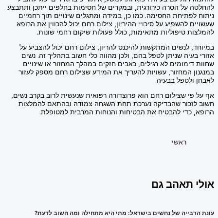
להחלטה על הסרה כירורגית, ובמקרים של חסימות בחלפים ייתכן ותתבצע
ניתוח לפתיחת החסימה. כמו כן, במידה ומתגלים שינויים תוך רחמיים
שעשויים להשפיע על סיכויי ההיריון, צילום רחם יכול להכווין את הרופא
להמלצות טיפוליות מתאימות, כולל פעולות שיקום רחמי שונות.
במיוחד, לנשים המתקשות להיכנס להריון, צילום רחם יכול להצביע על
אזורי בעיה שניתן לטפל בהם, ולכן מהווה כלי חשוב בתהליך זה. נשים
שחוות דימומים לא רגילים, כאבים חזקים במהלך המחזור או שינויים
במנגנון המחזור, עשויות להעריך את המידע שצילום רחם מספק לעזור
לאבחן ולטפל בבעיה.
אף על פי שצילום רחם הוא פרוצדורה רפואית שנעשית לרוב בקרב נשים,
חשוב לזכור שהבדיקה נערכת תחת השגחה צמודה ובהתאם להמלצות
הרופא, כדי להבטיח את הבטיחות והנוחות המרבית למטופלת.
ראשי
אולי תאהב גם
עונת הרבייה של נחשים בישראל: מתי היא מתחילה ומה חשוב לדעת?