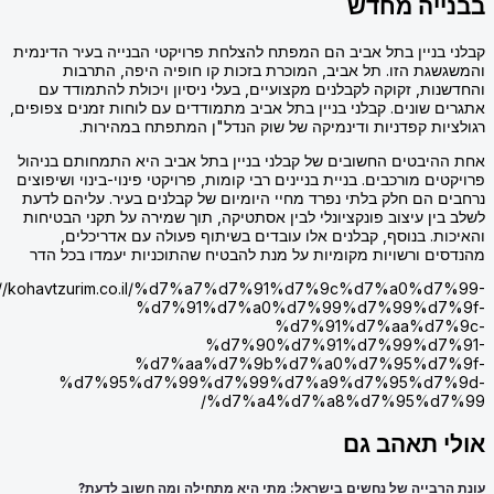
ייה מחדש
 בניין בתל אביב הם המפתח להצלחת פרויקטי הבנייה בעיר הדינמית
שגת הזו. תל אביב, המוכרת בזכות קו חופיה היפה, התרבות
נות, זקוקה לקבלנים מקצועיים, בעלי ניסיון ויכולת להתמודד עם
ם שונים. קבלני בניין בתל אביב מתמודדים עם לוחות זמנים צפופים,
יות קפדניות ודינמיקה של שוק הנדל"ן המתפתח במהירות.
היבטים החשובים של קבלני בניין בתל אביב היא התמחותם בניהול
ים מורכבים. בניית בניינים רבי קומות, פרויקטי פינוי-בינוי ושיפוצים
ם הם חלק בלתי נפרד מחיי היומיום של קבלנים בעיר. עליהם לדעת
בין עיצוב פונקציונלי לבין אסתטיקה, תוך שמירה על תקני הבטיחות
ות. בנוסף, קבלנים אלו עובדים בשיתוף פעולה עם אדריכלים,
ים ורשויות מקומיות על מנת להבטיח שהתוכניות יעמדו בכל הדר
https://kohavtzurim.co.il/%d7%a7%d7%91%d7%9c%d7%a0%d7
%d7%91%d7%a0%d7%99%d7%99%d7%
%d7%91%d7%aa%d7%
%d7%90%d7%91%d7%99%d7%
%d7%aa%d7%9b%d7%a0%d7%95%d7%
%d7%95%d7%99%d7%99%d7%a9%d7%95%d7%
%d7%a4%d7%a8%d7%95%d7%
י תאהב גם
הרבייה של נחשים בישראל: מתי היא מתחילה ומה חשוב לדעת?