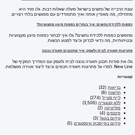
הרבייה של נחשים בישראל מעלה שאלות רבות. גלו מתי היא
ה, מה מאפיין אותה ואיך מתמודדים עם מפגשים בלתי רצויים.
 ללכידת נחשים: איך בוחרים כפפות מיגון מקצועיות?
ם כפפות ללכידת נחשים? גלו איך לבחור כפפות מיגון מקצועיות
ותיות, מה כדאי לבדוק וכיצד למנוע הכשות.
ות תאורה לבית ולעסק: איך מתכננים תאורה נכונה
ת סודות תכנון תאורה נכונה לבית ולעסק עם המדריך המקיף של
חכמים וכיצד ליצור אווירה מושלמת.
יות
בריאות
(32)
חדשות
(8)
לייף סטייל
(274)
ללא קטגוריה
(3,506)
פוליטיקה
(2)
פיננסים
(4)
קידום בגוגל
(3)
קידום בפייסבוק אינסטגרם
(5)