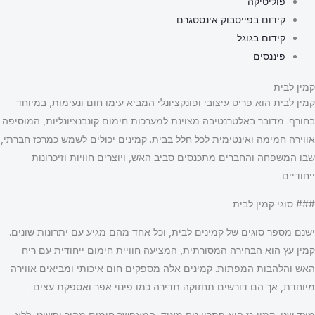
פוליטיקה
קידום בפייסבוק אינסטגרם
קידום בגוגל
פיננסים
קמין לבית
קמין לבית הוא פריט עיצובי ופונקציונלי המביא עימו חום ונעימות, במיוחד
בחורף. מדובר באלטרנטיבה מצוינת למערכות חימום קונבנציונליות, המוסיפה
אווירה חמימה ואינטימית לכל חלל בבית. קמינים יכולים לשמש כמרכז חברתי,
שבו המשפחה והחברים מתכנסים סביב האש, ויוצרים חוויות וזיכרונות
ייחודיים.
### סוגי קמין לבית
ישנם מספר סוגים של קמינים לבית, וכל אחד מהם מגיע עם יתרונות שונים.
קמין עץ הוא הבחירה המסורתית, המציעה חוויית חימום ייחודית עם ריח
האש והלהבות המפתות. קמינים אלה מספקים חום איכותי ומביאים אווירה
מיוחדת, אך הם דורשים תחזוקה תדירה כמו פינוי אפר ואספקת עצים.
מצד שני, קמין גז הוא פתרון נוח מאוד, המאפשר חימום מהיר ופשוט, ללא