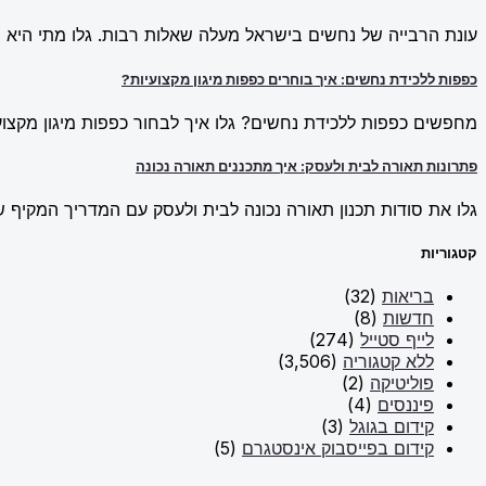
עונת הרבייה של נחשים בישראל מעלה שאלות רבות. גלו מתי היא מ
כפפות ללכידת נחשים: איך בוחרים כפפות מיגון מקצועיות?
מחפשים כפפות ללכידת נחשים? גלו איך לבחור כפפות מיגון מקצועי
פתרונות תאורה לבית ולעסק: איך מתכננים תאורה נכונה
גלו את סודות תכנון תאורה נכונה לבית ולעסק עם המדריך המקיף של New Line. למדו על פתרונות תאורה חכמים וכיצד ליצור אווירה מו
קטגוריות
בריאות
(32)
חדשות
(8)
לייף סטייל
(274)
ללא קטגוריה
(3,506)
פוליטיקה
(2)
פיננסים
(4)
קידום בגוגל
(3)
קידום בפייסבוק אינסטגרם
(5)