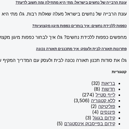
עונת הרבייה של נחשים בישראל: מתי היא מתחילה ומה חשוב לדעת?
עונת הרבייה של נחשים בישראל מעלה שאלות רבות. גלו מתי היא מ
כפפות ללכידת נחשים: איך בוחרים כפפות מיגון מקצועיות?
מחפשים כפפות ללכידת נחשים? גלו איך לבחור כפפות מיגון מקצועי
פתרונות תאורה לבית ולעסק: איך מתכננים תאורה נכונה
גלו את סודות תכנון תאורה נכונה לבית ולעסק עם המדריך המקיף של New Line. למדו על פתרונות תאורה חכמים וכיצד ליצור אווירה מו
קטגוריות
בריאות
(32)
חדשות
(8)
לייף סטייל
(274)
ללא קטגוריה
(3,506)
פוליטיקה
(2)
פיננסים
(4)
קידום בגוגל
(3)
קידום בפייסבוק אינסטגרם
(5)