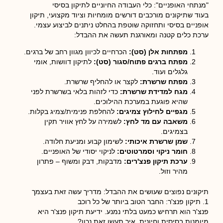
"מנתחי האופניים": כלי העבודה החיוניים לתיקון בסיסי
בעוד שתיקונים מורכבים דורשים מומחיות וציוד מקצועי, תיקון
אופניים בסיסי ותחזוקה שוטפת בהחלט ניתנים לביצוע עצמי.
ערכת כלים קטנה ומאורגנת תעשה את ההבדל:
מפתחות אלן (סט):
הכרחיים לכיוון מגוון רחב של ברגים.
מפתח ברגים פתוח/סגור (סט):
לתיקון דוושות, אומי
גלגלים ועוד.
מפתח שרשרת:
לקצר או להחליף שרשרת.
מגח למדידת שרשרת:
כדי לזהות בלאי בשרשרת לפני
שהיא פוגעת במערכת ההילוכים.
מגפיים לחילוץ צמיגים:
להחלפת פנימית/צמיג בקלות.
משאבה עם מד לחץ:
לשמירה על לחץ אוויר תקין
בצמיגים.
שמן שרשרת איכותי:
לשימון קבוע ומניעת חלודה.
חומר ניקוי וסמרטוטים:
לניקוי יסודי של האופניים.
ערכת תיקון פנצ'רים:
מדבקות, דבק ומשוף – פתרון
מהיר וזול.
תיקונים נפוצים שעושים את ההבדל: מדריך עשה זאת בעצמך
1. תיקון פנצ'ר: החבר הטוב ביותר של כל רוכב
פנצ'ר הוא תרחיש כמעט בלתי נמנע. ידיעת תיקון פנצ'ר היא
מיומנות בסיסית וחיונית. איך תעשו זאת נכון?