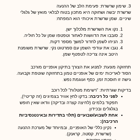
3. שימון שרשרת: פעימת הלב של ההנעה
שרשרת יבשה ושחוקה היא מתכון בטוח לבלאי מואץ של גלגלי
שיניים. שמן שרשרת איכותי הוא המפתח:
נקו את השרשרת מלכלוך ישן.
סובבו את הדוושות לאחור וטפטפו שמן על כל חוליה.
הניחו לשמן לחדור למשך מספר דקות.
נגבו את עודפי השמן עם סמרטוט נקי. שרשרת משומנת
היטב אינה צריכה לטפטף שמן.
תחזוקה מונעת: למנוע את הצורך בתיקון אופניים מורכב
הסוד לאריכות ימים של אופניים טמון בתחזוקה שוטפת וקבועה.
גישה זו חוסכת זמן, כסף ועוגמת נפש.
בדיקות שגרתיות: "רשימת מטלות" לכל רוכב
לפני כל רכיבה:
בדקו לחץ אוויר בצמיגים (זה קריטי!),
תפקוד בלמים (לחיצה קצרה ובדיקה) וודאו שאין חופש
בגלגלים ובכידון.
אחת לשבוע/שבועיים (תלוי בתדירות ובאינטנסיביות
הרכיבה):
נקיון כללי של האופניים, ובמיוחד של מערכת ההנעה
(שרשרת, קסטה, קראנק).