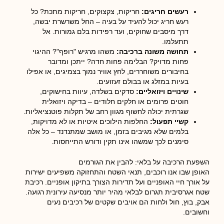
רעשים חריגים:
חריקות, צקצוקים, חריקות מתכת? כל
רעש חריג יכול להעיד על בעיה – החל משרשרת יבשה,
דרך מיסבים שחוקים, ועד רפידות בלם גמורות. אל
תתעלמו.
תחושה משונה ברכיבה:
משהו מרגיש "רופף"? ההיגוי
פחות מדויק? הבלימה פחות חדה? ייתכן ומדובר
בחיבורים משוחררים, לחץ אוויר נמוך בצמיגים, או אפילו
בעיות במזלג או בבולם זעזועים.
שינויים ויזואליים:
סדקים בשלדה, עיוות בחישוקים,
חוטים פרומים או חלקים חלודים – בדיקה ויזואלית
שגרתית יכולה לחשוף מגוון רחב של תקלות פוטנציאליות.
קשיי תפעול:
החלפות הילוכים איטיות או לא מדויקות,
בלמים שלא מגיבים בזמן, או מושב שמתנדנד – כל אלה
סימנים לכך שמשהו אינו תקין ודורש התייחסות.
השפעת הרכיבה על בלאי: להבין את הגורמים
האופן שבו אנו רוכבים, תנאי השטח והתחזוקה משפיעים ישירות
על אורך חיי האופניים ועל תדירות הצורך בתיקון אופניים. רכיבת
שטח אגרסיבית תגרום לבלאי מהיר יותר מנסיעה עירונית רגועה.
אבק, בוץ, חול ולחות הם אויבים שקטים של רכיבים נעים
וחשובים.