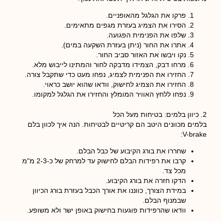
פרקו את הגלגל מהאופניים.
הסירו את הצמיג בעזרת מגפים מתאימים.
שלפו את הפנימית הפגועה.
אתרו את החור (ניתן בעזרת השקעה במים).
נקו ויבשו את האזור סביב החור.
מרחו דבק, הצמידו מדבקה לחור והמתינו לייבוש מלא.
החזירו את הפנימית לצמיג, נפחו מעט כדי שתקבל צורה.
החזירו את הצמיג לחישוק, וודאו שהוא יושב כראוי.
נפחו ללחץ האוויר המומלץ והחזירו את הגלגל למקומו.
2. כיוון בלמים: בטיחות מעל הכל
בלמים מכוונים היטב הם קריטיים לבטיחות. הנה איך לכוון בלם
V-brake:
שחררו את בורג הקיבוע של כבל הבלם.
קרבו את רפידות הבלם לחישוק עד למרחק של כ-2-3 מ"מ
מכל צד.
הדקו חזרה את בורג הקיבוע.
במידת הצורך, כווננו את אורך הכבל בעזרת בורג הכיוון
שבמנוף הבלם.
וודאו שהרפידות פוגעות בחישוק באופן ישר ולא משופע.