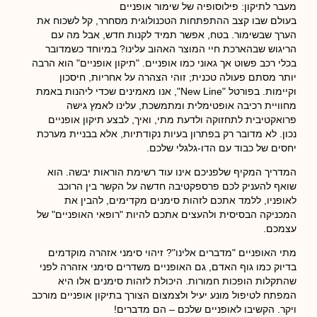
מעבר לתיקון: פילוסופיה של שימור אופניים
בעולם שבו קצב ההתפתחות הטכנולוגית מסחרר, קל לשכוח את
הערך שבשימור. בטח, אפשר תמיד לקנות חדש, אבל מה עם
הריגוש שבהארכת חיי המוצר האהוב עלינו? במיוחד כשמדובר
בכלי רכב פשוט אך גאוני כמו אופניים. "תיקון אופניים" הוא הרבה
יותר מסתם פעולה טכנית; זוהי הצהרה על אחריות, חיסכון
וקיימות. בפורטל "New Line", אנו מאמינים שכדי ליהנות באמת
מחוויית רכיבה אופטימלית ומתמשכת, עלינו לאמץ גישה
פרואקטיבית לתחזוקה ולדעת מתי, ואיך, לבצע תיקון אופניים
נכון. לא מדובר רק בפתרון בעיות נקודתיות, אלא בבניית מערכת
יחסים של כבוד עם הדו-גלגלי שלכם.
המדריך המקיף שלפניכם אינו עוד רשימת הוראות יבשה. הוא
שואף להעניק לכם פרספקטיבה חדשה על הקשר בין הרוכב
לאופניו, ללמד אתכם לזהות סימנים מקדימים, להבין את
המכניקה הבסיסית ולהעצים אתכם להיות "רופאי האופניים" של
עצמכם.
מתי האופניים "מדברים אלינו"? זיהוי סימני אזהרה מוקדמים
בדיוק כמו גוף האדם, גם האופניים משדרים סימני אזהרה לפני
שהתקלות הופכות חמורות. היכולת לזהות סימנים אלו היא
המפתח לטיפול מונע יעיל ולצמצום הצורך בתיקון אופניים מורכב
ויקר. הקשיבו לאופניים שלכם – הם מדברים!