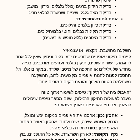
שימון שרשרת.
בדיקת הידוק ברגים (כולל גלגלים, כידון, מושב).
בדיקת מצב גלגלי שיניים ושרשרת לבלאי חריג.
אחת לחודש/חודשיים:
בדיקת כיוון בלמים והילוכים.
בדיקת תקינות כבלים וחוטי בלם/הילוכים.
בדיקת מיסבים (ללא חופש או רעשים).
השקעה מחושבת: מקצוען או עצמאי?
קיימים תיקוני אופניים שדורשים ידע, כלים וניסיון שאין לכל אחד.
לדוגמה, יישור חישוקים, תיקון בולמי זעזועים מורכבים, בנייה
מחדש של גלגלים או החלפה של מיסבי שלדה. במקרים אלו, אל
תהססו לפנות לחנות אופניים מקצועית. לרוב, ההשקעה
משתלמת בטווח הארוך ומונעת נזקים חמורים יותר.
"האבולוציה של התיקון": טיפים לשימור ארוך טווח
מעבר לפעולות התיקון הרגילות, ישנם מספר טיפים שיכולים
להאריך את חיי האופניים באופן משמעותי:
אחסון נכון:
אחסנו את האופניים במקום יבש ומוצל,
הרחק משמש ישירה, גשם ולחות. אחסון באוויר הפתוח
הוא מתכון בטוח לחלודה ובלאי מהיר.
נקיון תקופתי:
לא רק השרשרת, אלא כל האופניים. בוץ,