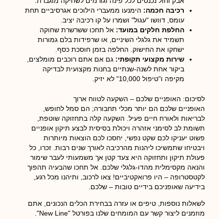
אבק וחול נכנסים לכל פינה וגורמים לשחיקה מוגברת.
רכיבה חכמה:
הימנעו ממעברי הילוכים אגרסיביים תחת
עומס, דוושו "עגול" ושמרו על קו רכיבה יציב.
החלפת חלקים במועד:
אל תחכו ששרשרת שחוקה
תשמיד את גלגלי השיניים, או שרפידות בלם גמורות
ישחקו את החישוק. החלפה בזמן חוסכת כסף.
שירות מקצועי תקופתי:
גם אם אתם רוכבים מומלצים,
ביקור אחת לשנה-שנתיים בחנות מקצועית לבדיקה
מקיפה ו"טיפול 10,000" לא יזיק.
לסיכום: האופניים שלכם – השקעה לטווח ארוך
האופניים שלכם הם יותר מכלי תחבורה; הם סמל לחופש,
לבריאות ולאורח חיים פעיל. השקעה קלה בתחזוקה שוטפת,
תשומת לב לסימני אזהרה ויכולת בסיסית לבצע תיקון אופניים
פשוט יעניקו לכם שקט נפשי, יחסכו לכם הוצאות מיותרות
ויבטיחו שתמשיכו ליהנות מהרכיבה לאורך שנים רבות. זכרו, כל
פעולת תיקון ותחזוקה היא צעד קטן אך משמעותי לעבר שימור
והנאה מקסימלית מהדו-גלגלי שלכם. אל תחכו שהבעיה תהפוך
לקטסטרופה – היו פרואקטיביים! צאו לרכוב, ותיהנו מכל רגע,
בידיעה שאופניכם בידיים טובות – שלכם.
לשאלות נוספות, טיפים או עזרה בבחירת הכלים הנכונים, אתם
מוזמנים ליצור קשר עם המומחים שלנו בפורטל "New Line".