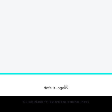
נבנה, מתוחזק ומקודם על ידי CLICKIN360