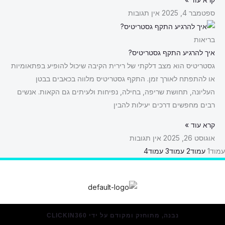
ספטמבר 4, 2025
אין תגובות
בריאות
איך להרגיע התקף גסטריטיס?
גסטריטיס הוא מצב דלקתי של רירית הקיבה שיכול להופיע בפתאומיות
או להתפתח לאורך זמן. התקף גסטריטיס מלווה בכאבים בבטן
העליונה, תחושת שריפה, בחילה, נפיחות ולעיתים גם הקאות. אנשים
רבים מחפשים דרכים יעילות להבין
קרא עוד »
אוגוסט 26, 2025
אין תגובות
עמוד
1
עמוד
2
עמוד
3
עמוד
4
נבנה, מתוחזק ומקודם על ידי CLICKIN360