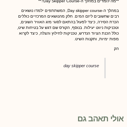
**מה לומדים במהלך ה-Day Skipper Course?**
במהלך ה-Day skipper course, המשתתפים ילמדו נושאים
רבים שחשובים ליזם המים. חלק מהנושאים המרכזיים כוללים
הכרת הסירה, כיצד לפעול בהתאם לסוגי מזג האוויר השונים,
וטכניקות ניווט יעילות. בנוסף, הקורס שם דגש על בטיחות שיט,
כולל הכנת הציוד הנדרש, טכניקות לחילוץ והצלה, כיצד לקרוא
מפות ימיות, ותקנות השיט.
הק
day skipper course
אולי תאהב גם